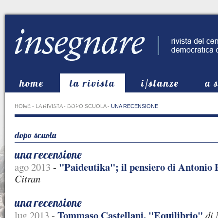
home
la rivista
i/stanze
a 
in evidenza
HOME
-
LA RIVISTA
-
DOPO SCUOLA
-
UNA RECENSIONE
dopo scuola
una recensione
"Paideutika"; il pensiero di Antonio 
ago 2013
-
Citran
una recensione
Tommaso Castellani, "Equilibrio"
lug 2013
-
di 