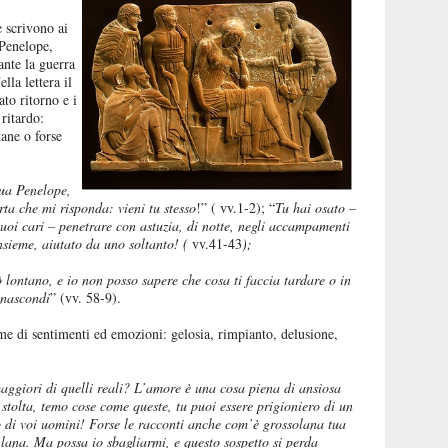
e scrivono ai
 Penelope,
ante la guerra
lla lettera il
ato ritorno e i
 ritardo:
tane o forse
tua Penelope,
ta che mi risponda: vieni tu stesso
!” ( vv.1-2); “
Tu hai osato –
uoi cari – penetrare con astuzia, di notte, negli accampamenti
insieme, aiutato da uno soltanto! (
vv.41-43
);
rò lontano, e io non posso sapere che cosa ti faccia tardare o in
 nascondi
” (vv. 58-9).
e di sentimenti ed emozioni: gelosia, rimpianto, delusione,
ggiori di quelli reali? L’amore è una cosa piena di ansiosa
 stolta, temo cose come queste, tu puoi essere prigioniero di un
io di voi uomini! Forse le racconti anche com’è grossolana tua
 lana. Ma possa io sbagliarmi, e questo sospetto si perda