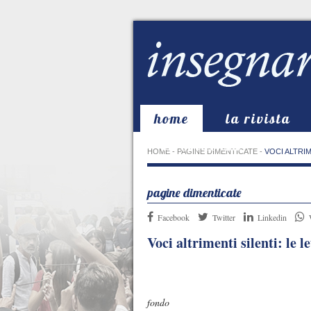
home
la rivista
in evidenza
HOME
-
PAGINE DIMENTICATE
-
VOCI ALTRIM
pagine dimenticate
Facebook
Twitter
Linkedin
Voci altrimenti silenti: le 
È classico ciò ch
fondo anche là 