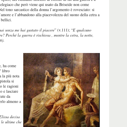
o-elegiaco che però viene qui usato da Briseide non come
 tono sarcastico della donna l’argomento è rovesciato: si
l’amore e l’abbandono alla piacevolezza del suono della cetra a
bellici.
ai senza me hai gustato il piacere
” (v.111); “
E qualcuno
re? Perché la guerra è rischiosa , mentre la cetra, la notte,
6).
e, ha come
V libro
a la più nota
pistola si
o le ragioni
o e lasciare
tute da
erlo almeno a
Elissa decisa
 le ultime che