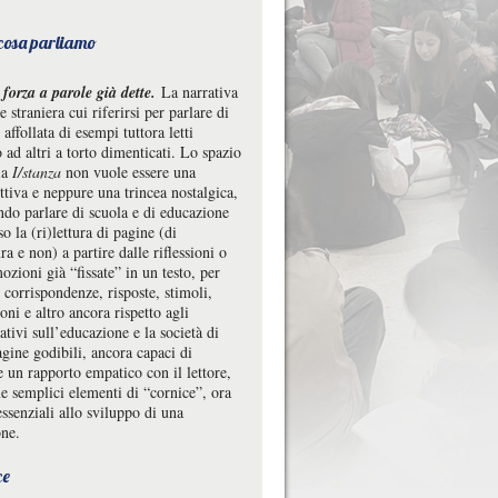
 cosa parliamo
 forza a parole già dette.
La narrativa
 e straniera cui riferirsi per parlare di
 affollata di esempi tuttora letti
 ad altri a torto dimenticati. Lo spazio
ia
I/stanza
non vuole essere una
ttiva e neppure una trincea nostalgica,
ndo parlare di scuola e di educazione
so la (ri)lettura di pagine (di
ura e non) a partire dalle riflessioni o
ozioni già “fissate” in un testo, per
 corrispondenze, risposte, stimoli,
oni e altro ancora rispetto agli
ativi sull’educazione e la società di
gine godibili, ancora capaci di
 un rapporto empatico con il lettore,
e semplici elementi di “cornice”, ora
ssenziali allo sviluppo di una
one.
ce