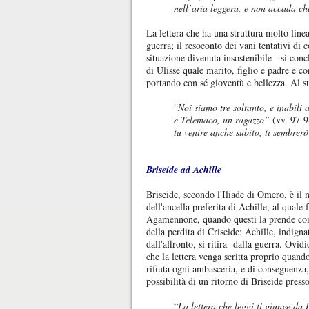
nell’aria leggera, e non accada ch
La lettera che ha una struttura molto linea
guerra; il resoconto dei vani tentativi di 
situazione divenuta insostenibile - si con
di Ulisse quale marito, figlio e padre e 
portando con sé gioventù e bellezza. Al s
“
Noi siamo tre soltanto, e inabili 
e Telemaco, un ragazzo”
(vv. 97-9
tu venire anche subito, ti sembrer
Briseide ad Achille
Briseide, secondo l'Iliade di Omero, è il
dell'ancella preferita di Achille, al quale 
Agamennone, quando questi la prende c
della perdita di Criseide: Achille, indigna
dall'affronto, si ritira dalla guerra. Ovi
che la lettera venga scritta proprio quand
rifiuta ogni ambasceria, e di conseguenza,
possibilità di un ritorno di Briseide presso
“
La lettera che leggi ti giunge da 