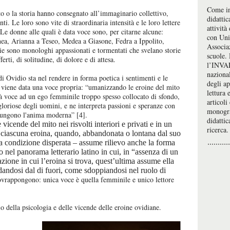
Come ins
 o la storia hanno consegnato all’immaginario collettivo,
didattic
nti. Le loro sono vite di straordinaria intensità e le loro lettere
attività
e donne alle quali è data voce sono, per citarne alcune:
con Univ
nea, Arianna a Teseo, Medea a Giasone, Fedra a Ippolito,
Associaz
ie sono monologhi appassionati e tormentati che svelano storie
scuole. 
erti, di solitudine, di dolore e di attesa.
l’INVAL
nazional
di Ovidio sta nel rendere in forma poetica i sentimenti e le
degli a
 viene data una voce propria: “umanizzando le eroine del mito
lettura 
dà voce ad un ego femminile troppo spesso collocato di sfondo,
articoli
loriose degli uomini, e ne interpreta passioni e speranze con
monograf
giungono l'anima moderna” [4].
didattic
vicende del mito nei risvolti interiori e privati e in un
ricerca.
i ciascuna eroina, quando, abbandonata o lontana dal suo
sua condizione disperata – assume rilievo anche la forma
o nel panorama letterario latino in cui, in “assenza di un
azione in cui l’eroina si trova, quest’ultima assume ella
rdandosi dal di fuori, come sdoppiandosi nel ruolo di
sovrappongono: unica voce è quella femminile e unico lettore
 della psicologia e delle vicende delle eroine ovidiane.