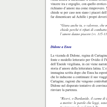
vincere ira e orgoglio, con quello erotic
richiamo d’amore ma come rimprovero. Nel
chiede se per caso non siano i piaceri del
far dimenticare ad Achille i propri doveri 
“
Giura anche tu, o valoroso, che m
chiede perché ti rifiuti di combatte
l’amore danno piacere (vv. 115-11
Didone a Enea
La vicenda di Didone, regina di Cartagin
fonte e modello letterario per Ovidio il I
dell’Eneide virgiliana, in cui viene narrat
storia d’amore della letteratura latina. L’e
immagina scritta dopo che Enea ha espost
che lo inducono a continuare il suo viaggi
Cartagine, ragioni che vengono controbat
Didone nel disperato tentativo di convinc
rinviare la partenza.
“
Ricevi, o Dardanide, il carme di 
a morire: le parole che leggi, sono
ti giungono da me
” (vv.1-2)