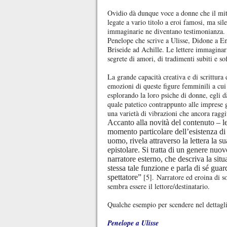
Ovidio dà dunque voce a donne che il mito
legate a vario titolo a eroi famosi, ma sile
immaginarie ne diventano testimonianza. L
Penelope che scrive a Ulisse, Didone a E
Briseide ad Achille. Le lettere immaginar
segrete di amori, di tradimenti subiti e soff
La grande capacità creativa e di scrittura 
emozioni di queste figure femminili a cui
esplorando la loro psiche di donne, egli 
quale patetico contrappunto alle imprese g
una varietà di vibrazioni che ancora rag
Accanto alla novità del contenuto – le 
momento particolare dell’esistenza d
uomo, rivela attraverso la lettera la 
epistolare. Si tratta di un genere nuov
narratore esterno, che descriva la situ
stessa tale funzione e parla di sé gua
[5]. Narratore ed eroina di 
spettatore”
sembra essere il lettore/destinatario.
Qualche esempio per scendere nel dettaglio
Penelope a Ulisse