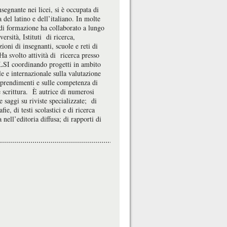
egnante nei licei, si è occupata di
a del latino e dell’italiano. In molte
 di formazione ha collaborato a lungo
ersità, Istituti di ricerca,
ioni di insegnanti, scuole e reti di
Ha svolto attività di ricerca presso
SI coordinando progetti in ambito
e e internazionale sulla valutazione
pprendimenti e sulle competenza di
e scrittura. È autrice di numerosi
 e saggi su riviste specializzate; di
ie, di testi scolastici e di ricerca
a nell’editoria diffusa; di rapporti di