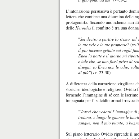
L’intonazione persuasiva è pertanto domin
lettera che contiene una disamina delle ra
protagonista. Secondo uno schema narrat
delle
Heroides
il conflitto è tra una don
“
Sei deciso a partire lo stesso, a
le tue vele e le tue promesse?
(vv.7
il pio incenso gettato sui roghi fu
Enea la notte e il giorno mi riport
e tale che, se non fossi priva di s
disegni, io Enea non lo odio; solt
di più”
(vv. 23-30)
A differenza della narrazione virgiliana ch
storiche, ideologiche e religiose, Ovidio f
fornendo l’immagine di sé con le lacrime 
impugnata per il suicidio ormai irrevocab
“
Vorrei che vedessi l’immagine di 
troiana, e lungo le guance le lacr
sangue, non il mio pianto, a bagn
Sul piano letterario Ovidio riprende il m