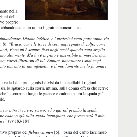
ante nella
gioni della
ivo proprio
na abbandonata e un uomo ingrato e noncurante..
d abbandonare Didone infelice, e i medesimi venti porteranno via
; 8); “
Brucio come le torce di cera impregnate di zolfo, come
manti; Enea mi è sempre fisso negli occhi quando sono sveglia,
ano alla mente. Ma lui è ingrato e insensibile ai miei benefici,
enno, vorrei liberarmi di lui. Eppure, nonostante i suoi empi
anto lamento la sua infedeltà, e il mio lamento me lo fa amare
e vede i due protagonisti divisi da inconciliabili ragioni
issa lo sguardo sulla storia intima, sulla donna offesa che scrive
che le scorrono lungo le guance e cadono sopra la spada già
ile.
me mentre ti scrivo: scrivo, e ho qui sul grembo la spada
ime cadono giù sulla spada impugnata, che presto sarà il mio
are”
(vv.183-184)
otivo proprio del
flebile carmen
[6],
ossia del canto lacrimoso