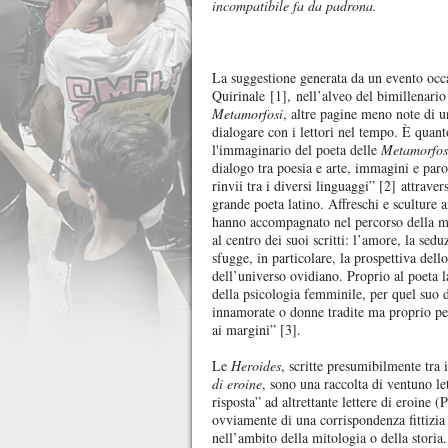
incompatibile fa da padrona.
La suggestione generata da un evento occas
Quirinale [1], nell’alveo del bimillenario
Metamorfosi
, altre pagine meno note di u
dialogare con i lettori nel tempo. È quant
l'immaginario del poeta delle
Metamorfos
dialogo tra poesia e arte, immagini e parol
rinvii tra i diversi linguaggi” [2] attrave
grande poeta latino. Affreschi e sculture 
hanno accompagnato nel percorso della most
al centro dei suoi scritti: l’amore, la sedu
sfugge, in particolare, la prospettiva de
dell’universo ovidiano. Proprio al poeta l
della psicologia femminile, per quel suo 
innamorate o donne tradite ma proprio per
ai margini” [3].
Le
Heroides
, scritte presumibilmente tra i
di eroine
, sono una raccolta di ventuno let
risposta” ad altrettante lettere di eroine
ovviamente di una corrispondenza fittizia
nell’ambito della mitologia o della storia.