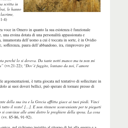
a scritta in
rai, le hanno
 lacrime,
.1-4)
za voce in Omero in quanto la sua esistenza è funzionale
, una eroina dotata di una personalità appassionata e
, innamorata dell’uomo a cui è toccata in sorte, è in Ovidio
re, sofferenza, paura dell’abbandono, ira, rimprovero per
ta perché lo si doveva. Da tante notti manco ma tu non mi
ta”
(vv.21-22); “
Dov’è fuggito, lontano da noi, l’amore
le argomentazioni, è tutta giocata nel tentativo di sollecitare in
olo ai suoi doveri bellici, può sperare di tornare presso di
e della sua ira e la Grecia afflitta giace ai tuoi piedi. Vinci
ci tutto il resto! […]. E non ritenere sconveniente per te piegarti
eo si convinse alle armi dietro le preghiere della sposa. La cosa
”
(vv. 85-86, 91-92).
epico, nel richiamo insistito al ritorno di lui alla guerra e a