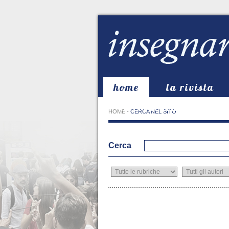
home
la rivista
in evidenza
HOME
-
CERCA NEL SITO
Cerca