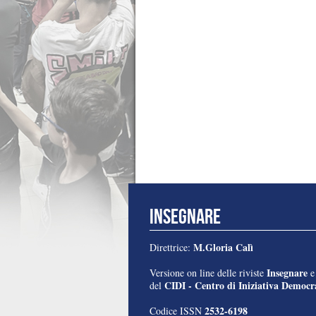
INSEGNARE
M.Gloria Calì
Direttrice:
Insegnare
Versione on line delle riviste
CIDI - Centro di Iniziativa Democra
del
2532-6198
Codice ISSN