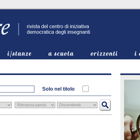
i/stanze
a scuola
orizzonti
i
Solo nel titolo