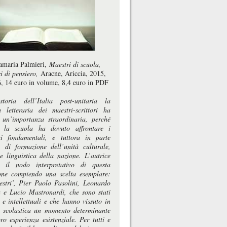
maria Palmieri,
Maestri di scuola,
i di pensiero,
Aracne, Ariccia, 2015,
6, 14 euro in volume, 8,4 euro in PDF
toria dell’Italia post-unitaria la
ra letteraria dei maestri-scrittori ha
 un’importanza straordinaria, perché
o la scuola ha dovuto affrontare i
i fondamentali, e tuttora in parte
ti, di formazione dell’unità culturale,
 linguistica della nazione. L’autrice
a il nodo interpretativo di questa
one compiendo una scelta esemplare:
estri’, Pier Paolo Pasolini, Leonardo
a e Lucio Mastronardi, che sono stati
i e intellettuali e che hanno vissuto in
 scolastica un momento determinante
ro esperienza esistenziale. Per tutti e