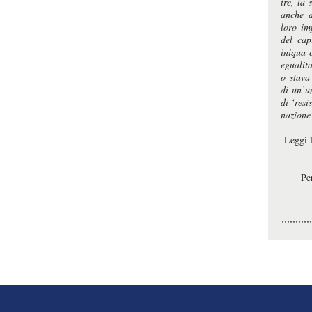
tre, la
anche d
loro im
del cap
iniqua 
egualit
o stava
di un’u
di ‘resi
nazione
Leggi 
Pe