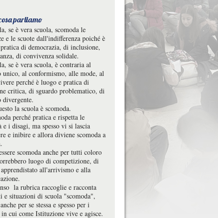
 cosa parliamo
la, se è vera scuola, scomoda le
e e le scuote dall'indifferenza poiché è
pratica di democrazia, di inclusione,
ranza, di convivenza solidale.
a, se è vera scuola, è contraria al
o unico, al conformismo, alle mode, al
ivere perché è luogo e pratica di
one critica, di sguardo problematico, di
o divergente.
uesto la scuola è scomoda.
da perché pratica e rispetta le
à e i disagi, ma spesso vi si lascia
re e inibire e allora diviene scomoda a
.
essere scomoda anche per tutti coloro
vorrebbero luogo di competizione, di
 apprendistato all'arrivismo e alla
cazione.
enso la rubrica raccoglie e racconta
 e situazioni di scuola "scomoda",
 anche per se stessa e spesso per i
i in cui come Istituzione vive e agisce.