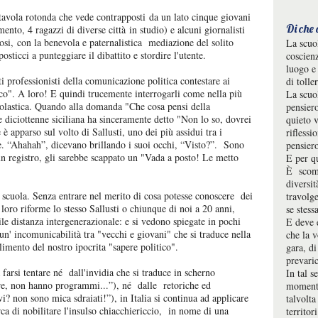
 tavola rotonda che vede contrapposti da un lato cinque giovani
Di che
ento, 4 ragazzi di diverse città in studio) e alcuni giornalisti
iosi, con la benevola e paternalistica mediazione del solito
La scuo
osticci a punteggiare il dibattito e stordire l'utente.
coscienz
luogo e 
ti professionisti della comunicazione politica contestare ai
di tolle
ico". A loro! E quindi trucemente interrogarli come nella più
La scuol
scolastica. Quando alla domanda "Che cosa pensi della
pensier
e diciottenne siciliana ha sinceramente detto "Non lo so, dovrei
quieto v
è apparso sul volto di Sallusti, uno dei più assidui tra i
riflessi
che. “Ahahah”, dicevano brillando i suoi occhi, “Visto?”. Sono
pensier
un registro, gli sarebbe scappato un "Vada a posto! Le metto
E per q
È scomo
diversit
i scuola. Senza entrare nel merito di cosa potesse conoscere dei
travolge
loro riforme lo stesso Sallusti o chiunque di noi a 20 anni,
se stessa
ile distanza intergenerazionale: e si vedono spiegate in pochi
E deve 
 un' incomunicabilità tra "vecchi e giovani" che si traduce nella
che la 
llimento del nostro ipocrita "sapere politico".
gara, di
prevari
 farsi tentare né dall'invidia che si traduce in scherno
In tal s
re, non hanno programmi...”), né dalle retoriche ed
momenti
i? non sono mica sdraiati!”), in Italia si continua ad applicare
talvolta
ca di nobilitare l'insulso chiacchiericcio, in nome di una
territor