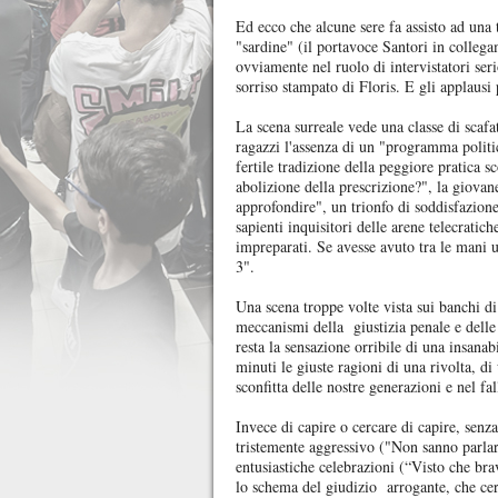
Ed ecco che alcune sere fa assisto ad una
"sardine" (il portavoce Santori in collegam
ovviamente nel ruolo di intervistatori ser
sorriso stampato di Floris. E gli applausi p
La scena surreale vede una classe di scafa
ragazzi l'assenza di un "programma polit
fertile tradizione della peggiore pratica 
abolizione della prescrizione?", la giovan
approfondire", un trionfo di soddisfazione 
sapienti inquisitori delle arene telecrati
impreparati. Se avesse avuto tra le mani 
3".
Una scena troppe volte vista sui banchi d
meccanismi della giustizia penale e delle 
resta la sensazione orribile di una insanab
minuti le giuste ragioni di una rivolta, di
sconfitta delle nostre generazioni e nel fa
Invece di capire o cercare di capire, senza
tristemente aggressivo ("Non sanno parla
entusiastiche celebrazioni (“Visto che brav
lo schema del giudizio arrogante, che cer