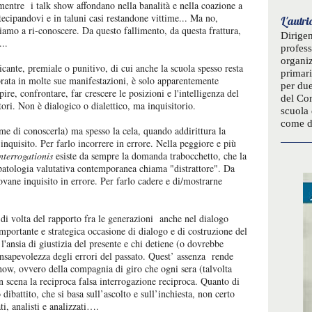
 mentre i talk show affondano nella banalità e nella coazione a
rtecipandovi e in taluni casi restandone vittime... Ma no,
L'autri
tiamo a ri-conoscere. Da questo fallimento, da questa frattura,
Dirigen
...
profess
organiz
icante, premiale o punitivo, di cui anche la scuola spesso resta
primari
ibrata in molte sue manifestazioni, è solo apparentemente
per due
ire, confrontare, far crescere le posizioni e l'intelligenza del
del Com
ori. Non è dialogico o dialettico, ma inquisitorio.
scuola 
come di
me di conoscerla) ma spesso la cela, quando addirittura la
nquisito. Per farlo incorrere in errore. Nella peggiore e più
interrogationis
esiste da sempre la domanda trabocchetto, che la
 patologia valutativa contemporanea chiama "distrattore". Da
iovane inquisito in errore. Per farlo cadere e di/mostrarne
i volta del rapporto fra le generazioni anche nel dialogo
’ importante e strategica occasione di dialogo e di costruzione del
l'ansia di giustizia del presente e chi detiene (o dovrebbe
onsapevolezza degli errori del passato. Quest’ assenza rende
show, ovvero della compagnia di giro che ogni sera (talvolta
n scena la reciproca falsa interrogazione reciproca. Quanto di
 dibattito, che si basa sull’ascolto e sull’inchiesta, non certo
i, analisti e analizzati….