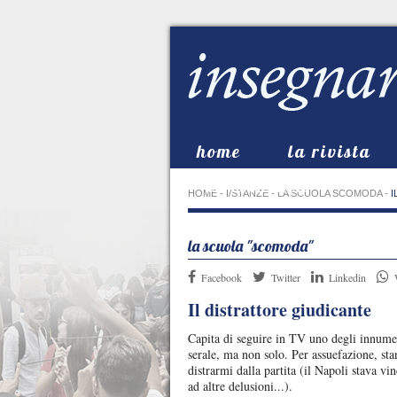
home
la rivista
in evidenza
HOME
-
I/STANZE
-
LA SCUOLA SCOMODA
-
I
la scuola "scomoda"
Facebook
Twitter
Linkedin
Il distrattore giudicante
Capita di seguire in TV uno degli innumere
serale, ma non solo. Per assuefazione, st
distrarmi dalla partita (il Napoli stava vi
ad altre delusioni...).