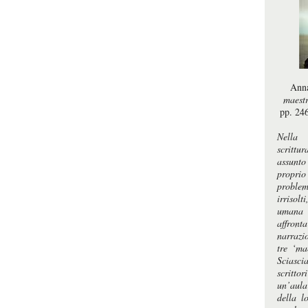
Anna
maestr
pp. 24
Nella s
scrittu
assunto
propri
problem
irrisol
umana e
affront
narrazi
tre ‘ma
Sciasci
scrittor
un’aula
della lo