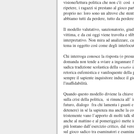
visione/lettura politica che non c'è: così
ripetere, i ragazzi si prestano al gioco pa
proprio no: loro sono un altrove che sten
abbiamo tutti da perdere, tutto da perdere
Il modello valutativo, sanzionatorio, giud
vittima, e da cui oggi viene travolta e sf
interpretativo. Non mira ad analizzare, cap
tema in oggetto così come degli interlocut
Chi interroga conosce la risposta (o presu
domanda non tende a sviare a ingannare l'i
sadica tradizione scolastica della
vexatio 
retorica eufemistica e vaniloquente della
sempre il sapiente inquisitore induce il g
l'inaffidabilità.
Quando questo modello diviene la chiave d
sulla crisi della politica, si rinuncia all
futuro, dialogo fra chi lamenta i guasti e 
detenere) in sé la sapienza ma anche la c
tristemente vano l’apporto di molti talk 
anche al mattino e al pomeriggio) mette i
più lontano dall’esercizio critico, dal vero
sul gioco sadico tra esaminatori e esaminat