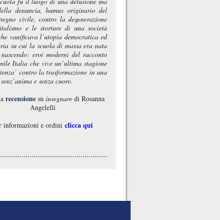
 scuola fu il luogo di una delusione ma
ella denuncia, humus originario del
pegno civile, contro la degenerazione
italismo e le storture di una società
che vanificava l’utopia democratica ed
aria su cui la scuola di massa era nata
 nascendo: eroi moderni del racconto
mile Italia che vive un’ultima stagione
stenza’ contro la trasformazione in una
 senz’anima e senza cuore.
recensione
la
su
insegnare
di Rosanna
Angelelli
clicca qui
r informazioni e ordini