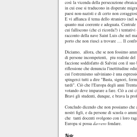
così la vicenda della persecuzione ebraic
in cui esse si traducono in disperate migraz
paesi non-nazisti e di certo non coraggios
E vi affianca il tema dello straniero (nel
quanto mai coerente e adeguata. Centrale n
cui falliscono (che ci ricorda?) i tentativ
racconto della nave Saint Luis che nel ma
porto che non riuscì a trovare .... Il con
Diciamo, allora, che se non fossimo ammin
di persone incompetenti, piu realiste del r
faccione soddisfatto di Salvini con il suo 
riflessione che denuncia l'inettitudine odi
cui l'estremismo salviniano è una espress
spingerci tutti a dire "Basta, signori, fe
tardi". Ciò che l'Europa degli anni Trent
votando deve imparare a fare. Ciò a cui ci 
Bravi gli studenti, dunque, e brava la pro
Concludo dicendo che non possiamo che aug
nostri figli, e da persone di scuola o ammi
che tanti docenti svolgono con i loro ragaz
Europa si possa
davvero
fondare.
Note