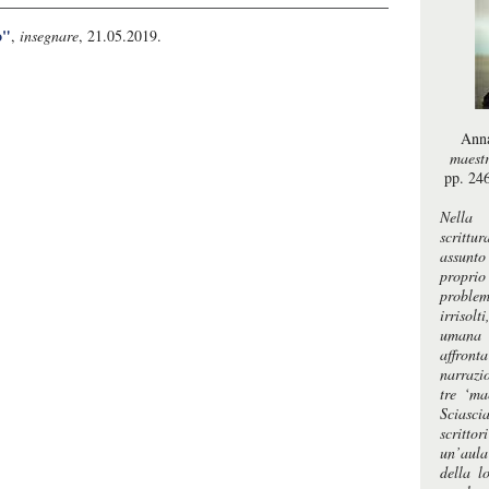
o"
,
insegnare
, 21.05.2019.
Anna
maestr
pp. 24
Nella s
scrittu
assunto
propri
problem
irrisol
umana e
affront
narrazi
tre ‘ma
Sciasci
scrittor
un’aula
della lo