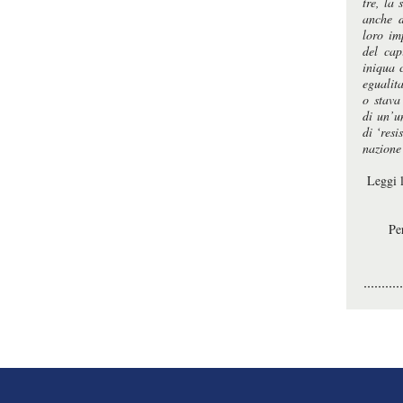
tre, la
anche d
loro im
del cap
iniqua 
egualit
o stava
di un’u
di ‘resi
nazione
Leggi 
Pe