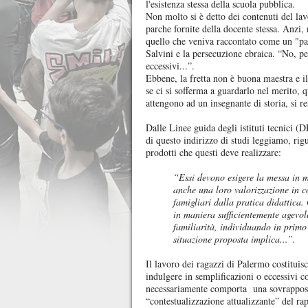
l'esistenza stessa della scuola pubblica.
Non molto si è detto dei contenuti del lav
parche fornite della docente stessa. Anzi, 
quello che veniva raccontato come un "par
Salvini e la persecuzione ebraica. “No, per
eccessivi...”.
Ebbene, la fretta non è buona maestra e il
se ci si sofferma a guardarlo nel merito, 
attengono ad un insegnante di storia, si re
Dalle Linee guida degli istituti tecnici (
di questo indirizzo di studi leggiamo, rig
prodotti che questi deve realizzare:
“Essi devono esigere la messa in m
anche una loro valorizzazione in co
famigliari dalla pratica didattica.
in maniera sufficientemente agevole 
familiarità, individuando in primo 
situazione proposta implica...”.
Il lavoro dei ragazzi di Palermo costituis
indulgere in semplificazioni o eccessivi 
necessariamente comporta una sovrapposi
“contestualizzazione attualizzante” del rap