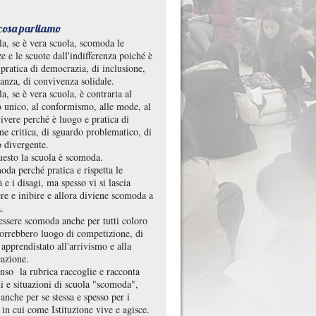
 cosa parliamo
la, se è vera scuola, scomoda le
e e le scuote dall'indifferenza poiché è
pratica di democrazia, di inclusione,
ranza, di convivenza solidale.
a, se è vera scuola, è contraria al
o unico, al conformismo, alle mode, al
ivere perché è luogo e pratica di
one critica, di sguardo problematico, di
o divergente.
uesto la scuola è scomoda.
da perché pratica e rispetta le
à e i disagi, ma spesso vi si lascia
re e inibire e allora diviene scomoda a
.
essere scomoda anche per tutti coloro
vorrebbero luogo di competizione, di
 apprendistato all'arrivismo e alla
cazione.
enso la rubrica raccoglie e racconta
 e situazioni di scuola "scomoda",
 anche per se stessa e spesso per i
i in cui come Istituzione vive e agisce.