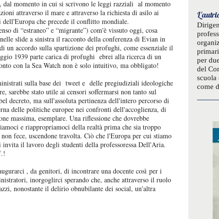
a, dal momento in cui si scrivono le leggi razziali al momento
ioni attraverso il mare e attraverso la richiesta di asilo ai
L'autri
i dell'Europa che precede il conflitto mondiale.
Dirigen
 senso di “estraneo” e “migrante”) com'è vissuto oggi, cosa
profess
elle slide a sinistra il racconto della conferenza di Evian in
organiz
i di un accordo sulla spartizione dei profughi, come essenziale il
primari
ggio 1939 parte carica di profughi ebrei alla ricerca di un
per due
fronto con la Sea Watch non è solo intuitivo, ma obbligato!
del Com
scuola 
istrati sulla base dei tweet e delle pregiudiziali ideologiche
come di
e, sarebbe stato utile ai censori soffermarsi non tanto sul
bel decreto, ma sull'assoluta pertinenza dell'intero percorso di
erna delle politiche europee nei confronti dell'accoglienza, di
ione massima, esemplare. Una riflessione che dovrebbe
rmiamoci e riappropriamoci della realtà prima che sia troppo
a non fece, uscendone travolta. Ciò che l'Europa per cui stiamo
invita il lavoro degli studenti della professoressa Dell'Aria.
f.!
urarci , da genitori, di incontrare una docente così per i
nistratori, inorgoglirci sperando che, anche attraverso il ruolo
zi, nonostante il delirio obnubilante dei social, un'altra