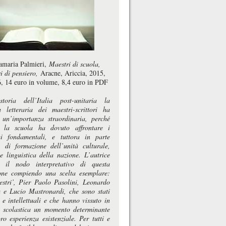
maria Palmieri,
Maestri di scuola,
i di pensiero,
Aracne, Ariccia, 2015,
6, 14 euro in volume, 8,4 euro in PDF
toria dell’Italia post-unitaria la
ra letteraria dei maestri-scrittori ha
 un’importanza straordinaria, perché
o la scuola ha dovuto affrontare i
i fondamentali, e tuttora in parte
ti, di formazione dell’unità culturale,
 linguistica della nazione. L’autrice
a il nodo interpretativo di questa
one compiendo una scelta esemplare:
estri’, Pier Paolo Pasolini, Leonardo
a e Lucio Mastronardi, che sono stati
i e intellettuali e che hanno vissuto in
 scolastica un momento determinante
ro esperienza esistenziale. Per tutti e