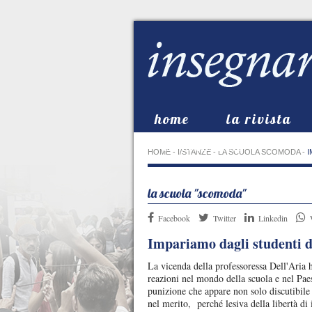
home
la rivista
in evidenza
HOME
-
I/STANZE
-
LA SCUOLA SCOMODA
-
I
la scuola "scomoda"
Facebook
Twitter
Linkedin
Impariamo dagli studenti d
La vicenda della professoressa Dell'Aria h
reazioni nel mondo della scuola e nel Paes
punizione che appare non solo discutibile 
nel merito, perché lesiva della libertà di