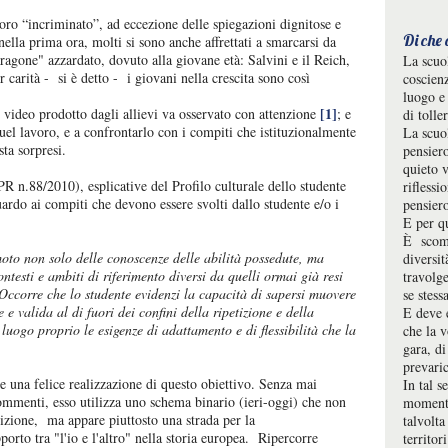
oro “incriminato”, ad eccezione delle spiegazioni dignitose e
Di che
nella prima ora, molti si sono anche affrettati a smarcarsi da
agone" azzardato, dovuto alla giovane età: Salvini e il Reich,
La scuo
 carità - si è detto - i giovani nella crescita sono così
coscienz
luogo e 
[1]
 video prodotto dagli allievi va osservato con attenzione
; e
di tolle
quel lavoro, e a confrontarlo con i compiti che istituzionalmente
La scuol
sta sorpresi.
pensier
quieto v
DPR n.88/2010), esplicative del Profilo culturale dello studente
riflessi
uardo ai compiti che devono essere svolti dallo studente e/o i
pensier
E per q
È scomo
oto non solo delle conoscenze delle abilità possedute, ma
diversit
ntesti e ambiti di riferimento diversi da quelli ormai già resi
travolge
 Occorre che lo studente evidenzi la capacità di sapersi muovere
se stessa
e valida al di fuori dei confini della ripetizione e della
E deve 
luogo proprio le esigenze di adattamento e di flessibilità che la
che la 
gara, di
prevari
ce una felice realizzazione di questo obiettivo. Senza mai
In tal s
commenti, esso utilizza uno schema binario (ieri-oggi) che non
momenti
zione, ma appare piuttosto una strada per la
talvolta
porto tra "l'io e l'altro" nella storia europea. Ripercorre
territor