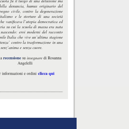
 scuola fu il luogo di una delusione ma
ella denuncia, humus originario del
pegno civile, contro la degenerazione
italismo e le storture di una società
che vanificava l’utopia democratica ed
aria su cui la scuola di massa era nata
 nascendo: eroi moderni del racconto
mile Italia che vive un’ultima stagione
stenza’ contro la trasformazione in una
 senz’anima e senza cuore.
recensione
la
su
insegnare
di Rosanna
Angelelli
clicca qui
r informazioni e ordini