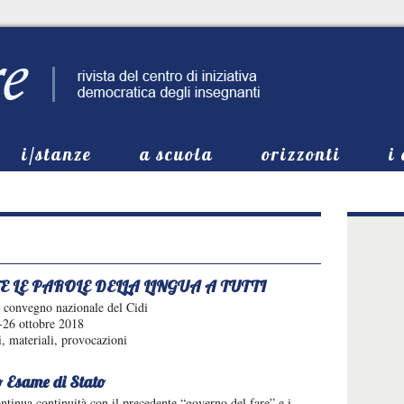
i/stanze
a scuola
orizzonti
i
E LE PAROLE DELLA LINGUA A TUTTI
l convegno nazionale del Cidi
-26 ottobre 2018
, materiali, provocazioni
 Esame di Stato
ontinua continuità con il precedente “governo del fare” e i