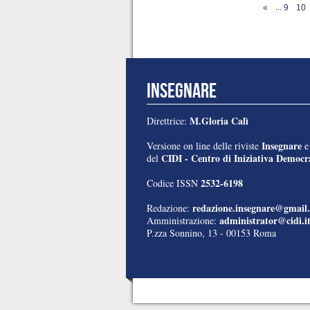
...
«
9
10
INSEGNARE
M.Gloria Calì
Direttrice:
Insegnare
Versione on line delle riviste
CIDI - Centro di Iniziativa Democra
del
2532-6198
Codice ISSN
redazione.insegnare@gmail
Redazione:
administrator@cidi.i
Amministrazione:
P.zza Sonnino, 13 - 00153 Roma