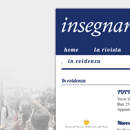
home
la rivista
in evidenza
HOME
-
IN EVIDENZA
In evidenza
TUTT
Verso i
Bari 25
Appunti
Nuovo
In disc