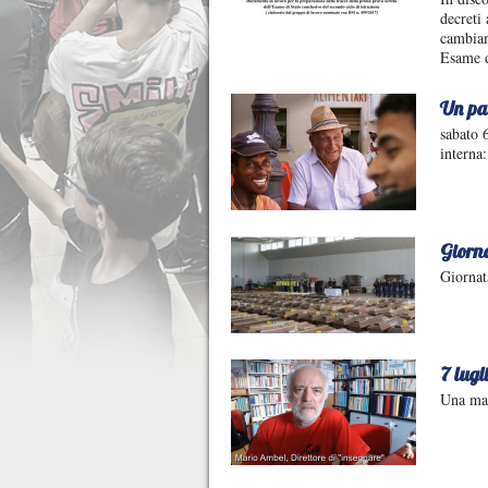
decreti
cambiam
Esame d
Un pa
sabato 
interna
Giorn
Giornat
7 lugl
Una mag