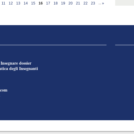
...
11
12
13
14
15
16
17
18
19
20
21
22
23
»
Insegnare dossier
e
tica degli Insegnanti
.com
t