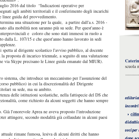
uglio 2016 dal titolo “Indicazioni operative per
segnati agli ambiti territoriali e il conferimento degli incarichi
 le linee guida del provvedimento.
termina una situazione per la quale, a partire dall'a.s. 2016 -
ssato alla mobilità non saranno più su sede. Per quest'anno è
interprovinciali e coloro che sono stati immessi in ruolo a
sto dalla L. 107/15 e che quest'anno hanno lavorato in sedi
supplenze.
i spetta al dirigente scolastico l'avviso pubblico, al docente
 la proposta di incarico triennale, a seguito di una valutazione
Cateri
nche via Skype precisano le Linee guida emanate dal MIUR).
scuola 
stro sistema, che introduce un meccanismo per l'assunzione del
orso pubblico) in cui la discrezionalità del Dirigente
titolari su sede, ma su ambito.
nza delle istituzioni scolastiche, nella fattispecie del DS che
editoria
rezionalità, come richiesto da alcuni soggetti che hanno sempre
incontri
o. Già l'onorevole Aprea ne aveva proposto l'introduzione
citt
oter attingere, secondo modalità già collaudate in alcuni paesi
didatti
voci per
 attuale rimane fumosa, lesiva di alcuni diritti che hanno
dopo sc