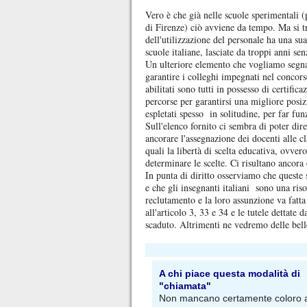
Vero è che già nelle scuole sperimentali (p
di Firenze) ciò avviene da tempo. Ma si tr
dell'utilizzazione del personale ha una su
scuole italiane, lasciate da troppi anni se
Un ulteriore elemento che vogliamo segnal
garantire i colleghi impegnati nel concors
abilitati sono tutti in possesso di certifica
percorse per garantirsi una migliore posiz
espletati spesso in solitudine, per far fu
Sull'elenco fornito ci sembra di poter dir
ancorare l'assegnazione dei docenti alle cl
quali la libertà di scelta educativa, ovvero
determinare le scelte. Ci risultano ancora c
In punta di diritto osserviamo che queste 
e che gli insegnanti italiani sono una riso
reclutamento e la loro assunzione va fatta
all'articolo 3, 33 e 34 e le tutele dettat
scaduto. Altrimenti ne vedremo delle bell
A chi piace questa modalità di
"chiamata"
Non mancano certamente coloro a