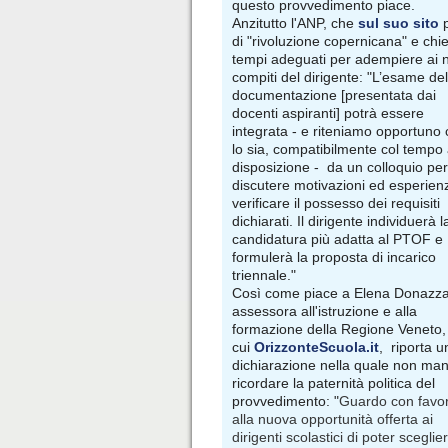
questo provvedimento piace.
Anzitutto l'ANP, che
sul suo sito
di "rivoluzione copernicana" e chi
tempi adeguati per adempiere ai 
compiti del dirigente: "L’esame del
documentazione [presentata dai
docenti aspiranti] potrà essere
integrata - e riteniamo opportuno
lo sia, compatibilmente col tempo
disposizione - da un colloquio per
discutere motivazioni ed esperien
verificare il possesso dei requisiti
dichiarati. Il dirigente individuerà l
candidatura più adatta al PTOF e
formulerà la proposta di incarico
triennale."
Così come piace a Elena Donazz
assessora all'istruzione e alla
formazione della Regione Veneto, 
cui
OrizzonteScuola.it
, riporta u
dichiarazione nella quale non man
ricordare la paternità politica del
provvedimento: "
Guardo con favo
alla nuova opportunità offerta ai
dirigenti scolastici di poter sceglier