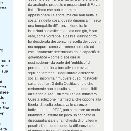
le
da analoghe proposte e propensioni di Forza
este
Italia. Tema che può certamente
appassionare l’elettore, ma che non muta la
sostanza della cosa: questa dinamica innesca
una innegabile differenziazione fra le
istituzioni scolastiche, dettata non già, è pur
vero, come vorrebbe la destra, dall’incontro
fra desiderata dei genitori e scelta dei docenti
ma neppure, come vorremmo noi, solo ed
ro
esclusivamente determinata dalla capacità di
governance
– come piace dire ai
uonano
postmoderni– da parte del “pubblico” di
era e
perequare l’offerta formativa per evitare
a sua
squilibri territoriali, riequilibrare differenze
sociali, insomma rimuovere quegli “ostacoli”
ai
cui allude l’art. 3 della Costituzione e che
oteri
certamente non ci risulta siano riconducibili
liere
all’elenco di requisiti formulati dal ministero.
ndo
Questa soluzione intermedia, che oppone alla
tta e
libertà di scelta educativa le carenze
a fine
individuate nel PTOF, può sembrare un modo
vi".
riformista di attutire un poco un concetto di
diseguaglianza e una richiesta di privilegi o
to
peculiarità, riconducendo la differenziazione
elta