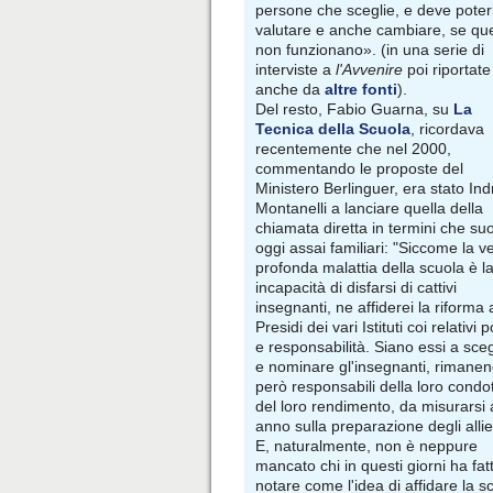
persone che sceglie, e deve poter
valutare e anche cambiare, se qu
non funzionano». (in una serie di
interviste a
l'Avvenire
poi riportate
anche da
altre fonti
).
Del resto, Fabio Guarna, su
La
Tecnica della Scuola
, ricordava
recentemente che nel 2000,
commentando le proposte del
Ministero Berlinguer, era stato Ind
Montanelli a lanciare quella della
chiamata diretta in termini che s
oggi assai familiari: "Siccome la v
profonda malattia della scuola è l
incapacità di disfarsi di cattivi
insegnanti, ne affiderei la riforma 
Presidi dei vari Istituti coi relativi p
e responsabilità. Siano essi a sceg
e nominare gl'insegnanti, rimane
però responsabili della loro condo
del loro rendimento, da misurarsi 
anno sulla preparazione degli allie
E, naturalmente, non è neppure
mancato chi in questi giorni ha fat
notare come l'idea di affidare la sc