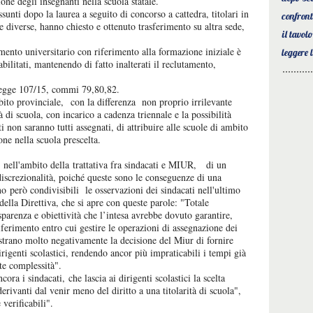
ione degli insegnanti nella scuola statale.
unti dopo la laurea a seguito di concorso a cattedra, titolari in
confron
e diverse, hanno chiesto e ottenuto trasferimento su altra sede,
il tavol
amento universitario con riferimento alla formazione iniziale è
leggere 
abilitati, mantenendo di fatto inalterati il reclutamento,
 legge 107/15, commi 79,80,82.
mbito provinciale, con la differenza non proprio irrilevante
tà di scuola, con incarico a cadenza triennale e la possibilità
sti non saranno tutti assegnati, di attribuire alle scuole di ambito
ne nella scuola prescelta.
, nell'ambito della trattativa fra sindacati e MIUR, di un
discrezionalità, poiché queste sono le conseguenze di una
o però condivisibili le osservazioni dei sindacati nell'ultimo
ella Direttiva, che si apre con queste parole: "Totale
parenza e obiettività che l’intesa avrebbe dovuto garantire,
iferimento entro cui gestire le operazioni di assegnazione dei
gistrano molto negativamente la decisione del Miur di fornire
irigenti scolastici, rendendo ancor più impraticabili i tempi già
te complessità".
ora i sindacati, che lascia ai dirigenti scolastici la scelta
 derivanti dal venir meno del diritto a una titolarità di scuola",
 verificabili".