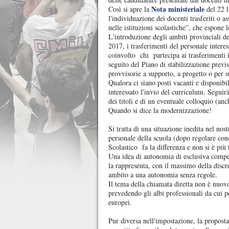
Nota ministeriale
Così si apre la
del 22 l
l'individuazione dei docenti trasferiti o as
nelle istituzioni scolastiche”, che espone
L'introduzione degli ambiti provinciali de
2017, i trasferimenti del personale intere
coinvolto chi partecipa ai trasferimenti 
seguito del Piano di stabilizzazione previ
provvisorie a supporto, a progetto o per 
Qualora ci siano posti vacanti e disponibil
interessato l'invio del curriculum. Seguirà
dei titoli e di un eventuale colloquio (a
Quando si dice la modernizzazione!
Si tratta di una situazione inedita nel no
personale della scuola (dopo regolare conc
Scolastico fa la differenza e non si è più 
Una idea di autonomia di esclusiva compete
la rappresenta, con il massimo della disc
ambito a una autonomia senza regole.
Il tema della chiamata diretta non è nuov
prevedendo gli albi professionali da cui p
europei.
Pur diversa nell'impostazione, la proposta