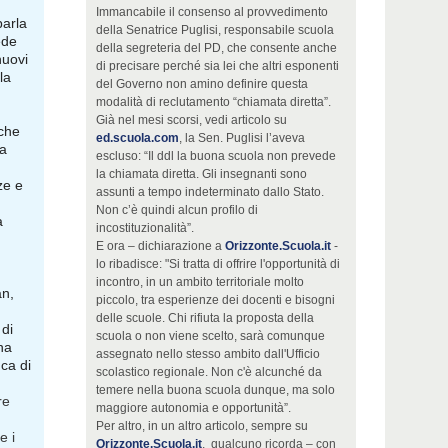
Immancabile il consenso al provvedimento
parla
della Senatrice Puglisi, responsabile scuola
ede
della segreteria del PD, che consente anche
nuovi
di precisare perché sia lei che altri esponenti
la
del Governo non amino definire questa
modalità di reclutamento “chiamata diretta”.
Già nel mesi scorsi, vedi articolo su
 che
ed.scuola.com
, la Sen. Puglisi l’aveva
 a
escluso: “Il ddl la buona scuola non prevede
la chiamata diretta. Gli insegnanti sono
ze e
assunti a tempo indeterminato dallo Stato.
Non c’è quindi alcun profilo di
a
incostituzionalità”.
E ora – dichiarazione a
Orizzonte.Scuola.it
-
lo ribadisce: "Si tratta di offrire l'opportunità di
incontro, in un ambito territoriale molto
an,
piccolo, tra esperienze dei docenti e bisogni
delle scuole. Chi rifiuta la proposta della
di
scuola o non viene scelto, sarà comunque
na
assegnato nello stesso ambito dall'Ufficio
ca di
scolastico regionale. Non c'è alcunché da
temere nella buona scuola dunque, ma solo
re
maggiore autonomia e opportunità”.
Per altro, in un altro articolo, sempre su
e i
Orizzonte.Scuola.it
, qualcuno ricorda – con