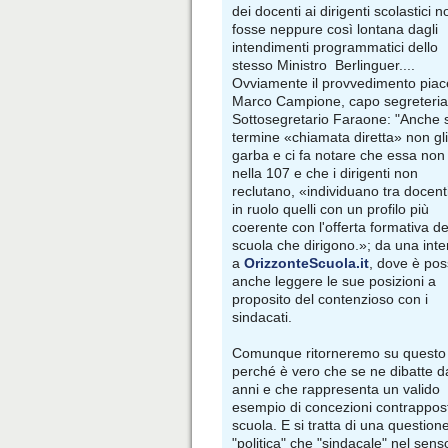
dei docenti ai dirigenti scolastici n
fosse neppure così lontana dagli
intendimenti programmatici dello
stesso Ministro Berlinguer....
Ovviamente il provvedimento pia
Marco Campione, capo segreteria
Sottosegretario Faraone: "Anche s
termine «chiamata diretta» non gli
garba e ci fa notare che essa non
nella 107 e che i dirigenti non
reclutano, «individuano tra docent
in ruolo quelli con un profilo più
coerente con l'offerta formativa de
scuola che dirigono.»; da una inte
a
OrizzonteScuola.it
, dove è pos
anche leggere le sue posizioni a
proposito del contenzioso con i
sindacati.
Comunque ritorneremo su questo
perché è vero che se ne dibatte d
anni e che rappresenta un valido
esempio di concezioni contrappost
scuola. E si tratta di una question
"politica" che "sindacale" nel sen