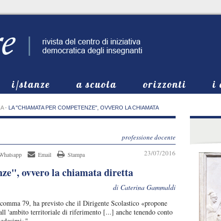
i/stanze
a scuola
orizzonti
i
ZA
-
LA "CHIAMATA PER COMPETENZE", OVVERO LA CHIAMATA
professione docente
23/07/2016
Whatsapp
Email
Stampa
e", ovvero la chiamata diretta
di Caterina Gammaldi
 comma 79, ha previsto che il Dirigente Scolastico «propone
 all 'ambito territoriale di riferimento [...] anche tenendo conto
medesimi»".