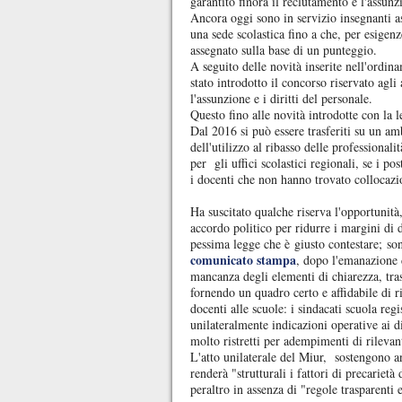
garantito finora il reclutamento e l'assunz
Ancora oggi sono in servizio insegnanti ass
una sede scolastica fino a che, per esigenz
assegnato sulla base di un punteggio.
A seguito delle novità inserite nell'ordin
stato introdotto il concorso riservato agli 
l'assunzione e i diritti del personale.
Questo fino alle novità introdotte con la
Dal 2016 si può essere trasferiti su un a
dell'utilizzo al ribasso delle professionali
per gli uffici scolastici regionali, se i po
i docenti che non hanno trovato collocazio
Ha suscitato qualche riserva l'opportunità
accordo politico per ridurre i margini di 
pessima legge che è giusto contestare; son
comunicato stampa
, dopo l'emanazione d
mancanza degli elementi di chiarezza, tras
fornendo un quadro certo e affidabile di r
docenti alle scuole: i sindacati scuola re
unilateralmente indicazioni operative ai d
molto ristretti per adempimenti di rilevan
L'atto unilaterale del Miur, sostengono anc
renderà "strutturali i fattori di precarietà
peraltro in assenza di "regole trasparenti e