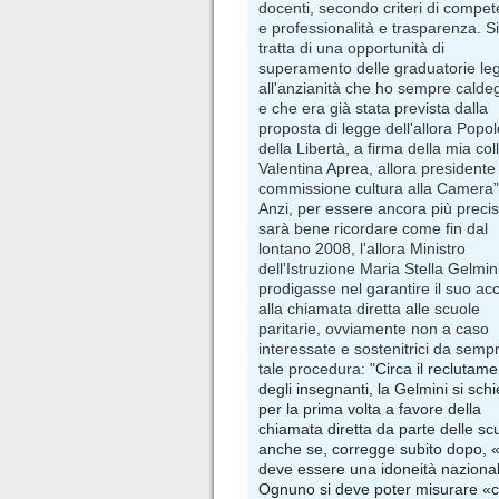
docenti, secondo criteri di compe
e professionalità e trasparenza. Si
tratta di una opportunità di
superamento delle graduatorie le
all'anzianità che ho sempre calde
e che era già stata prevista dalla
proposta di legge dell'allora Popol
della Libertà, a firma della mia col
Valentina Aprea, allora presidente
commissione cultura alla Camera”
Anzi, per essere ancora più precis
sarà bene ricordare come fin dal
lontano 2008, l'allora Ministro
dell'Istruzione Maria Stella Gelmini
prodigasse nel garantire il suo ac
alla chiamata diretta alle scuole
paritarie, ovviamente non a caso
interessate e sostenitrici da sempr
tale procedura: "
Circa il
reclutame
degli insegnanti, la Gelmini si schi
per la prima volta a favore della
chiamata diretta da parte delle sc
anche se, corregge subito dopo, «
deve essere una idoneità naziona
Ognuno si deve poter misurare «c