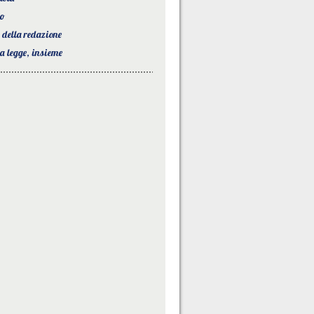
to
o della redazione
la legge, insieme