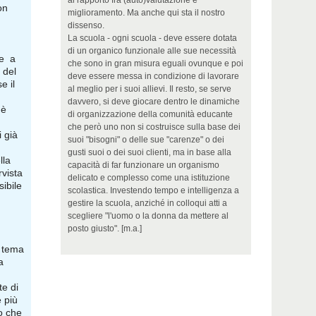
al rapporto fra (auto)valutazione e
on
miglioramento. Ma anche qui sta il nostro
dissenso.
La scuola - ogni scuola - deve essere dotata
di un organico funzionale alle sue necessità
ce a
che sono in gran misura eguali ovunque e poi
 del
deve essere messa in condizione di lavorare
e il
al meglio per i suoi allievi. Il resto, se serve
davvero, si deve giocare dentro le dinamiche
 è
di organizzazione della comunità educante
che però uno non si costruisce sulla base dei
i già
suoi "bisogni" o delle sue "carenze" o dei
gusti suoi o dei suoi clienti, ma in base alla
lla
capacità di far funzionare un organismo
rvista
delicato e complesso come una istituzione
sibile
scolastica. Investendo tempo e intelligenza a
gestire la scuola, anziché in colloqui atti a
scegliere "l'uomo o la donna da mettere al
posto giusto". [m.a.]
 tema
a
e di
e più
so che