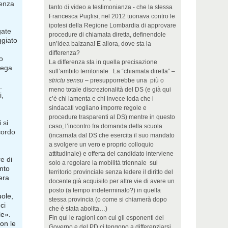
tenza
tanto di video a testimonianza - che la stessa
Francesca Puglisi, nel 2012 tuonava contro le
ipotesi della Regione Lombardia di approvare
gate
procedure di chiamata diretta, definendole
ggiato
un’idea balzana! E allora, dove sta la
differenza?
o
La differenza sta in quella precisazione
lega
sull’ambito territoriale. La “chiamata diretta” –
strictu sensu
– presupporrebbe una più o
.
meno totale discrezionalità del DS (e già qui
i,
c’è chi lamenta e chi invece loda che i
sindacati vogliano imporre regole e
procedure trasparenti al DS) mentre in questo
 si
caso, l’incontro fra domanda della scuola
cordo
(incarnata dal DS che esercita il suo mandato
a svolgere un vero e proprio colloquio
attitudinale) e offerta del candidato interviene
e di
solo a regolare la mobilità triennale sul
nto
territorio provinciale senza ledere il diritto del
era
docente già acquisito per altre vie di avere un
posto (a tempo indeterminato?) in quella
uole,
stessa provincia (o come si chiamerà dopo
ci
che è stata abolita…)
le».
Fin qui le ragioni con cui gli esponenti del
on le
Governo e del PD ci tengono a differenziarsi