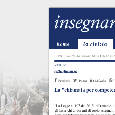
home
la rivista
in evidenza
HOME
-
LA RIVISTA
-
SCUOLA E CITTADINAN
DIRETTA
cittadinanza
Facebook
Twitter
Linkedin
La "chiamata per competenz
“La Legge n. 107 del 2015, all'articolo 1
gli incarichi ai docenti di ruolo assegnati
delle candidature presentate dai docenti 