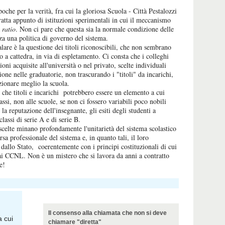
oche per la verità, fra cui la gloriosa Scuola - Città Pestalozzi
atta appunto di istituzioni sperimentali in cui il meccanismo
a
ratio
. Non ci pare che questa sia la normale condizione delle
nza una politica di governo del sistema.
are è la questione dei titoli riconoscibili, che non sembrano
o a cattedra, in via di espletamento. Ci consta che i colleghi
zioni acquisite all'università o nel privato, scelte individuali
ione nelle graduatorie, non trascurando i "titoli" da incarichi,
nzionare meglio la scuola.
e che titoli e incarichi potrebbero essere un elemento a cui
assi, non alle scuole, se non ci fossero variabili poco nobili
 la reputazione dell'insegnante, gli esiti degli studenti a
lassi di serie A e di serie B.
scelte minano profondamente l'unitarietà del sistema scolastico
rsa professionale del sistema e, in quanto tali, il loro
 dallo Stato, coerentemente con i principi costituzionali di cui
e dai CCNL. Non è un mistero che si lavora da anni a contratto
e!
Il consenso alla chiamata che non si deve
 cui
chiamare "diretta"