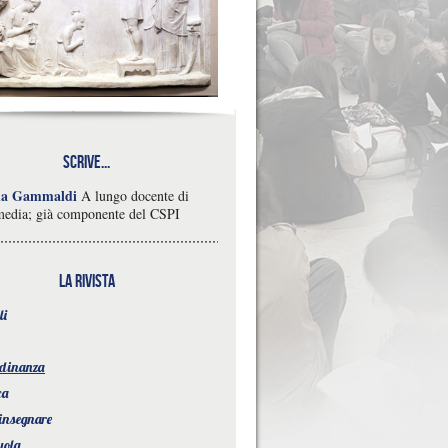
Scrive...
na Gammaldi
A lungo docente di
media; già componente del CSPI
la rivista
li
adinanza
ca
 insegnare
uola