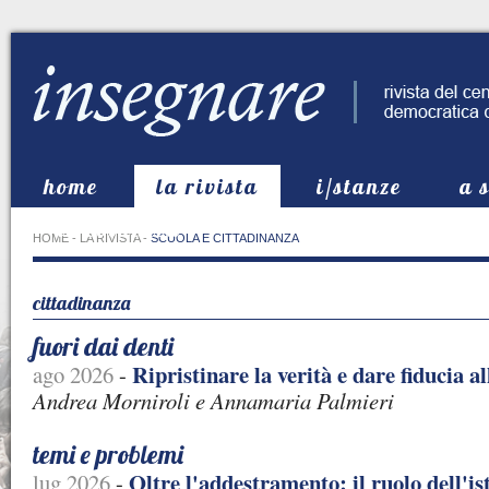
home
la rivista
i/stanze
a 
in evidenza
HOME
-
LA RIVISTA
-
SCUOLA E CITTADINANZA
cittadinanza
fuori dai denti
Ripristinare la verità e dare fiducia a
ago 2026
-
Andrea Morniroli e Annamaria Palmieri
temi e problemi
Oltre l'addestramento: il ruolo dell'is
lug 2026
-