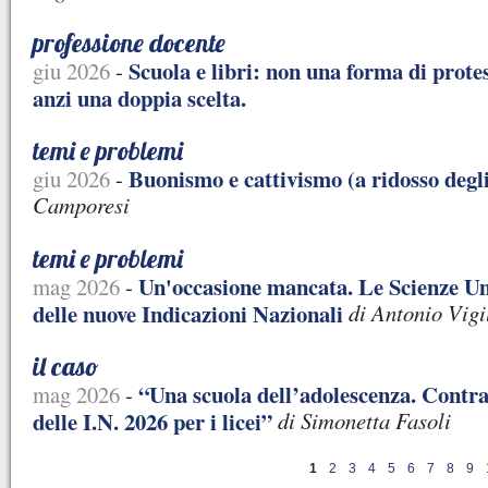
professione docente
Scuola e libri: non una forma di prote
giu 2026
-
anzi una doppia scelta.
temi e problemi
Buonismo e cattivismo (a ridosso degli
giu 2026
-
Camporesi
temi e problemi
Un'occasione mancata. Le Scienze U
mag 2026
-
delle nuove Indicazioni Nazionali
di Antonio Vigi
il caso
“Una scuola dell’adolescenza. Contra
mag 2026
-
delle I.N. 2026 per i licei”
di Simonetta Fasoli
1
2
3
4
5
6
7
8
9