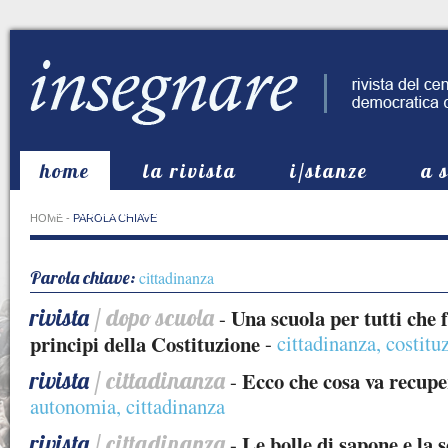
home
la rivista
i/stanze
a 
in evidenza
HOME
-
PAROLA CHIAVE
Parola chiave:
cittadinanza
rivista
/ dopo scuola
Una scuola per tutti che f
-
principi della Costituzione
-
cittadinanza
,
costitu
rivista
/ cittadinanza
Ecco che cosa va recupe
-
autonomia
,
cittadinanza
rivista
/ cittadinanza
Le bolle di sapone e la s
-