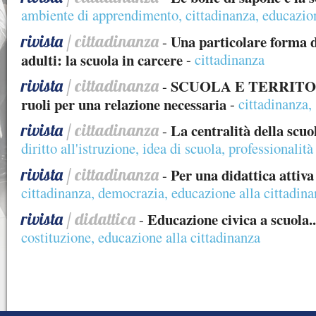
ambiente di apprendimento
,
cittadinanza
,
educazion
rivista
/ cittadinanza
Una particolare forma di
-
adulti: la scuola in carcere
-
cittadinanza
rivista
/ cittadinanza
SCUOLA E TERRITORI
-
ruoli per una relazione necessaria
-
cittadinanza
,
rivista
/ cittadinanza
La centralità della scuo
-
diritto all'istruzione
,
idea di scuola
,
professionalità
rivista
/ cittadinanza
Per una didattica attiva
-
cittadinanza
,
democrazia
,
educazione alla cittadin
rivista
/ didattica
Educazione civica a scuola..
-
costituzione
,
educazione alla cittadinanza