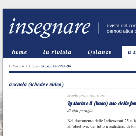
home
la rivista
i/stanze
a 
in evidenza
HOME
-
A SCUOLA
-
SCUOLA PRIMARIA
a scuola (schede e video)
scuola primaria
,
storia
La storia e il (buon) uso delle fo
di cidi perugia
Nel documento delle Indicazioni 25 si 
all’obiettivo, del tutto irrealistico, di f