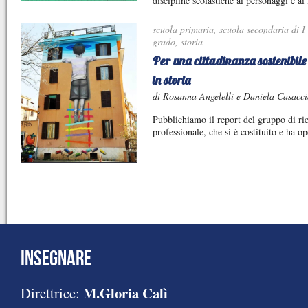
discipline scolastiche ai personaggi e ai 
scuola primaria
,
scuola secondaria di I
grado
,
storia
Per una cittadinanza sostenibile
in storia
di Rosanna Angelelli e Daniela Casacc
Pubblichiamo il report del gruppo di ric
professionale, che si è costituito e ha op
INSEGNARE
M.Gloria Calì
Direttrice: