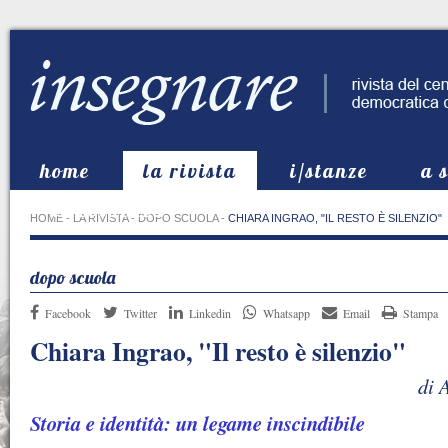
home
la rivista
i/stanze
a 
in evidenza
HOME
-
LA RIVISTA
-
DOPO SCUOLA
-
CHIARA INGRAO, "IL RESTO È SILENZIO"
dopo scuola
Facebook
Twitter
Linkedin
Whatsapp
Email
Stampa
Chiara Ingrao, "Il resto è silenzio"
di 
Storia e identità: un legame inscindibile