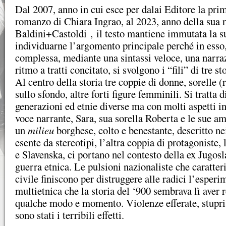
Dal 2007, anno in cui esce per dalai Editore la pri
romanzo di Chiara Ingrao, al 2023, anno della sua 
Baldini+Castoldi
, il testo mantiene immutata la sua
individuarne l’argomento principale perché in esso,
complessa, mediante una sintassi veloce, una narra
ritmo a tratti concitato, si svolgono i “fili” di tre 
Al centro della storia tre coppie di donne, sorelle (
sullo sfondo, altre forti figure femminili. Si tratta 
generazioni ed etnie diverse ma con molti aspetti 
voce narrante, Sara, sua sorella Roberta e le sue 
un
milieu
borghese, colto e benestante, descritto nei
esente da stereotipi, l’altra coppia di protagoniste
e Slavenska, ci portano nel contesto della ex Jugosl
guerra etnica. Le pulsioni nazionaliste che caratte
civile finiscono per distruggere alle radici l’esper
multietnica che la storia del ‘900 sembrava lì aver r
qualche modo e momento. Violenze efferate, stupri,
sono stati i terribili effetti.