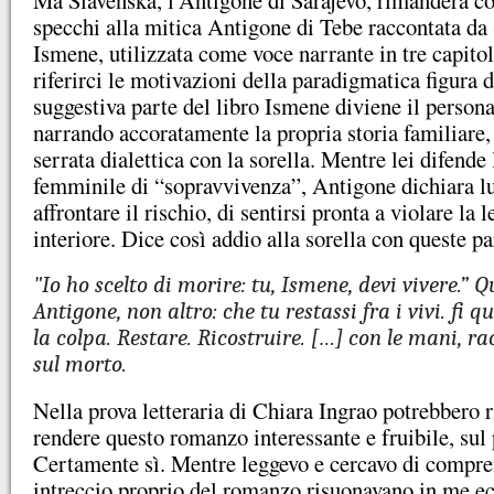
Ma Slavenska, l’Antigone di Sarajevo, rimanderà c
specchi alla mitica Antigone di Tebe raccontata da 
Ismene, utilizzata come voce narrante in tre capito
riferirci le motivazioni della paradigmatica figura 
suggestiva parte del libro Ismene diviene il person
narrando accoratamente la propria storia familiare,
serrata dialettica con la sorella. Mentre lei difende l
femminile di “sopravvivenza”, Antigone dichiara l
affrontare il rischio, di sentirsi pronta a violare la
interiore. Dice così addio alla sorella con queste pa
"Io ho scelto di morire: tu, Ismene, devi vivere.” Q
Antigone, non altro: che tu restassi fra i vivi. fi
la colpa. Restare. Ricostruire. […] con le mani, ra
sul morto.
Nella prova letteraria di Chiara Ingrao potrebbero ri
rendere questo romanzo interessante e fruibile, sul
Certamente sì. Mentre leggevo e cercavo di compre
intreccio proprio del romanzo risuonavano in me ec