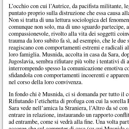
L’occhio con cui l’Autrice, da pacifista militante, le
puntato proprio sulla distruzione che essa causa alla
Non si tratta di una lettura sociologica del fenomen
comunque non solo, ma di uno sguardo partecipe, 
compassionevole, rivolto alla vita dei soggetti coin
trauma da loro subito fa sì, ad esempio, che le due 
reagiscano con comportamenti estremi e radicali al
loro famiglia. Musnida, accolta in casa da Sara, dop
Jugoslavia, sembra rifiutare più volte i tentativi di 
interrompendo spesso la comunicazione emotiva con
sfidandola con comportamenti incoerenti e apparen
nel corso della loro convivenza.
In fondo chi è Musnida, ci si domanda per tutto il
Rifiutando l’etichetta di profuga con cui la sorella 
Sara vede nell’amica la Straniera, l’Altro da sé con 
entrare in relazione, instaurando un rapporto confl
ad entrambe, come si vedrà alla fine. Una volta part
accorge che sul computer di casa (su cui Musnida s