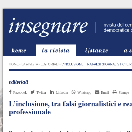
home
la rivista
i/stanze
a 
in evidenza
HOME
-
LA RIVISTA
-
EDITORIALI
-
L’INCLUSIONE, TRA FALSI GIORNALISTICI E
editoriali
Facebook
Twitter
Linkedin
Whatsapp
Email
Stampa
L’inclusione, tra falsi giornalistici e re
professionale