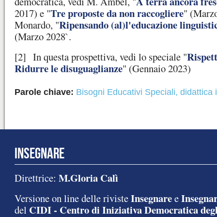
A terra ancora fresc
democratica, vedi M. Ambel, "
Tre proposte da non raccogliere
2017) e "
" (Marz
Ripensando (al)l'educazione linguist
Monardo, "
(Marzo 2028`.
Rispett
[2]
In questa prospettiva, vedi lo speciale "
Ridurre le disuguaglianze
" (Gennaio 2023)
Parole chiave:
Bisogni Educativi Speciali
,
didattica 
INSEGNARE
M.Gloria Calì
Direttrice:
Insegnare
Insegnar
Versione on line delle riviste
e
CIDI - Centro di Iniziativa Democratica degl
del