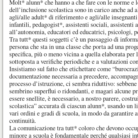
Molt* alunn* che hanno a che fare con le norme e l
dell’inclusione scolastica sono in carico anche ad al
agli/alle adult* di riferimento e agli/alle insegnant
infantili, pedagogist*, assistenti sociali, assistent
all’autonomia, educatori ed educatrici, psicologi, p
Tra tutt* questi soggetti c’è un passaggio di inform
persona che sta in una classe che porta ad una prog
specifica, più o meno vicina a quella elaborata per l
sottoposta a verifiche periodiche e a valutazioni co
Insistiamo sul fatto che etichettare come “burocrazi
documentazione necessaria a precedere, accompagna
processo d’istruzione, ci sembra riduttivo: sebbene
sembrino superflui o ridondanti, e magari alcune p
essere snellite, è necessario, a nostro parere, costru
scolastica” accurata di ciascun alunn*, usando un 
vari ordini e gradi di scuola, in modo da garantire 
continuità.
La comunicazione tra tutt* coloro che devono occu
minore a scuola è fondamentale perché qualsiasi in