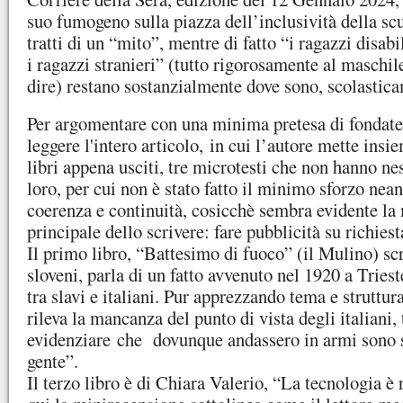
suo fumogeno sulla piazza dell’inclusività della sc
tratti di un “mito”, mentre di fatto “i ragazzi disab
i ragazzi stranieri” (tutto rigorosamente al maschil
dire) restano sostanzialmente dove sono, scolastic
Per argomentare con una minima pretesa di fondate
leggere l'intero articolo, in cui l’autore mette insie
libri appena usciti, tre microtesti che non hanno ne
loro, per cui non è stato fatto il minimo sforzo nean
coerenza e continuità, cosicchè sembra evidente la
principale dello scrivere: fare pubblicità su richies
Il primo libro, “Battesimo di fuoco” (il Mulino) scr
sloveni, parla di un fatto avvenuto nel 1920 a Trieste
tra slavi e italiani. Pur apprezzando tema e struttur
rileva la mancanza del punto di vista degli italiani,
evidenziare che dovunque andassero in armi sono s
gente”.
Il terzo libro è di Chiara Valerio, “La tecnologia è