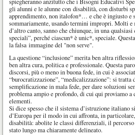
spiegheranno anzitutto che i Bisogni Educativi Sp
gli alunni e le alunne con disabilità, con disturbi sp
apprendimento, non italofon*… e che è ingiusto e s
sommariamente, usando termini impropri. Molti e 
d’altro canto, sanno che chiunque, in una qualsiasi 
speciali”, perché ciascun* è unic*, speciale. Questa
la falsa immagine del "non serve".
La questione “inclusione” merita ben altra riflessi
ben altra cura, politica e professionale. Questa paro
discorsi, più o meno in buona fede, in cui è associa
“burocratizzazione”, “medicalizzazione”: si tratta 
semplificazione in mala fede, per dare soluzioni se
problema ampio e profondo, di cui qui proviamo a d
elementi.
Si dice spesso che il sistema d’istruzione italiano s
d’Europa per il modo in cui affronta, in particolare,
disabilità: abolite le classi differenziali, il percors
stato lungo ma chiaramente delineato.