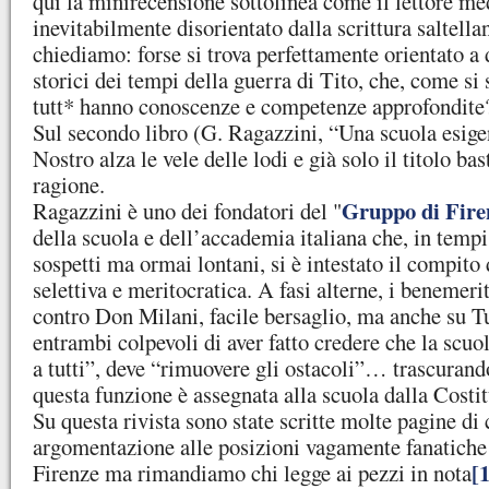
qui la minirecensione sottolinea come il lettore med
inevitabilmente disorientato dalla scrittura saltellan
chiediamo: forse si trova perfettamente orientato a d
storici dei tempi della guerra di Tito, che, come si 
tutt* hanno conoscenze e competenze approfondite
Sul secondo libro (G. Ragazzini, “Una scuola esigen
Nostro alza le vele delle lodi e già solo il titolo ba
ragione.
Gruppo di Fire
Ragazzini è uno dei fondatori del "
della scuola e dell’accademia italiana che, in temp
sospetti ma ormai lontani, si è intestato il compito 
selettiva e meritocratica. A fasi alterne, i benemerit
contro Don Milani, facile bersaglio, ma anche su 
entrambi colpevoli di aver fatto credere che la scuo
a tutti”, deve “rimuovere gli ostacoli”… trascurando
questa funzione è assegnata alla scuola dalla Costi
Su questa rivista sono state scritte molte pagine di
argomentazione alle posizioni vagamente fanatiche
[1
Firenze ma rimandiamo chi legge ai pezzi in nota