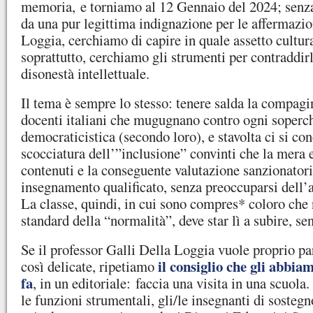
memoria, e torniamo al 12 Gennaio del 2024; senza 
da una pur legittima indignazione per le affermazion
Loggia, cerchiamo di capire in quale assetto cultura
soprattutto, cerchiamo gli strumenti per contraddir
disonestà intellettuale.
Il tema è sempre lo stesso: tenere salda la compagin
docenti italiani che mugugnano contro ogni soperch
democraticistica (secondo loro), e stavolta ci si co
scocciatura dell’”inclusione” convinti che la mera 
contenuti e la conseguente valutazione sanzionator
insegnamento qualificato, senza preoccuparsi dell’
La classe, quindi, in cui sono compres* coloro che 
standard della “normalità”, deve star lì a subire, se
Se il professor Galli Della Loggia vuole proprio pa
il consiglio che gli abbi
così delicate, ripetiamo
fa
, in un editoriale: faccia una visita in una scuola. 
le funzioni strumentali, gli/le insegnanti di sostegn