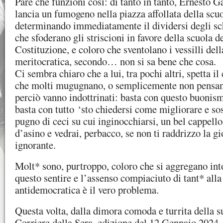
Pare che funzioni così: di tanto in tanto, Ernesto G
lancia un fumogeno nella piazza affollata della scuo
determinando immediatamente il dividersi degli sc
che sfoderano gli striscioni in favore della scuola 
Costituzione, e coloro che sventolano i vessilli dell
meritocratica, secondo… non si sa bene che cosa.
Ci sembra chiaro che a lui, tra pochi altri, spetta il
che molti mugugnano, o semplicemente non pensa
perciò vanno indottrinati: basta con questo buonism
basta con tutto ‘sto chiedersi come migliorare e so
pugno di ceci su cui inginocchiarsi, un bel cappello
d’asino e vedrai, perbacco, se non ti raddrizzo la g
ignorante.
Molt* sono, purtroppo, coloro che si aggregano into
questo sentire e l’assenso compiaciuto di tant* alla
antidemocratica è il vero problema.
Questa volta, dalla dimora comoda e turrita della s
Corriere della Sera, edizione del 12 Gennaio 2024, i