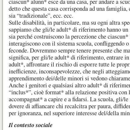
ciascun* alunn* esce da una casa, per andare a scuo
detto che questa casa corrisponda ad una famiglia, 
sia “tradizionale”, ecc. ecc.
Sulle disabilità, in particolare, ma su ogni altra spe
sappiamo che gli/le adult* di riferimento hanno un
sia perché costruiscono la percezione che ciascun* 
interagiscono con il sistema scuola, confliggendo o
feconde.
Dovremmo sempre tenere presente che man
significa, per gli/le adult* di riferimento, entrare in
adult*, affrontare il rischio di esporre tutte le propri
inefficienze, inconsapevolezze, che negli atteggiame
apprendimento dei/delle minori si vedono chiarame
Anche i genitori e qualsiasi altro adult* di riferim
“inclus*”, cioè format* alla relazione positiva con 
accompagnat* a capire e a fidarsi. La scuola, gli/le
dovere di affiancare chi recalcitra per paura, diffi
per ignoranza, nel superiore interesse del/della min
Il contesto sociale