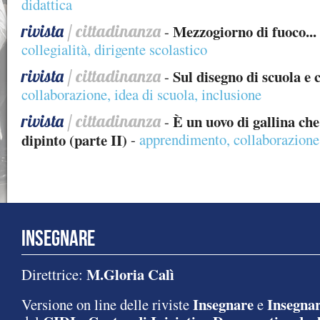
didattica
rivista
/ cittadinanza
Mezzogiorno di fuoco...
-
collegialità
,
dirigente scolastico
rivista
/ cittadinanza
Sul disegno di scuola e c
-
collaborazione
,
idea di scuola
,
inclusione
rivista
/ cittadinanza
È un uovo di gallina ch
-
dipinto (parte II)
-
apprendimento
,
collaborazione
INSEGNARE
M.Gloria Calì
Direttrice:
Insegnare
Insegnar
Versione on line delle riviste
e