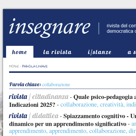
home
la rivista
i/stanze
a 
in evidenza
HOME
-
PAROLA CHIAVE
Parola chiave:
collaborazione
rivista
/ cittadinanza
Quale psico-pedagogia a
-
Indicazioni 2025?
-
collaborazione
,
creatività
,
ind
rivista
/ didattica
Spiazzamento cognitivo - U
-
dinamico per un apprendimento significativo
-
a
apprendimento
,
apprendimento
,
collaborazione
,
dir