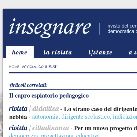
home
la rivista
i/stanze
a 
in evidenza
HOME
-
ARTICOLI CORRELATI
Articoli correlati:
Il capro espiatorio pedagogico
rivista
/ didattica
Lo strano caso del dirigent
-
nebbia
-
autonomia
,
dirigente scolastico
,
indicazio
rivista
/ cittadinanza
Per un nuovo progetto d
-
democrazia
,
progettazione educativa