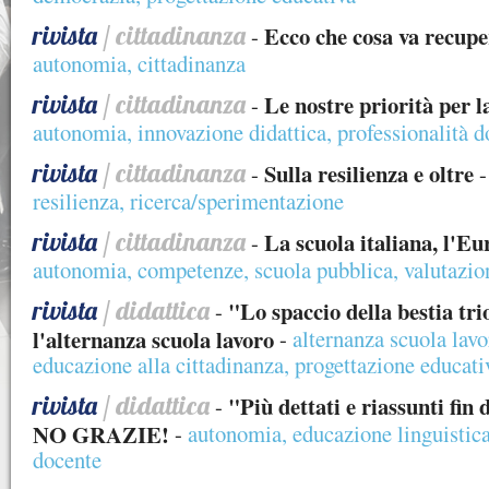
rivista
/ cittadinanza
Ecco che cosa va recupe
-
autonomia
,
cittadinanza
rivista
/ cittadinanza
Le nostre priorità per l
-
autonomia
,
innovazione didattica
,
professionalità d
rivista
/ cittadinanza
Sulla resilienza e oltre
-
resilienza
,
ricerca/sperimentazione
rivista
/ cittadinanza
La scuola italiana, l'Eu
-
autonomia
,
competenze
,
scuola pubblica
,
valutazio
rivista
/ didattica
"Lo spaccio della bestia tri
-
l'alternanza scuola lavoro
-
alternanza scuola lavo
educazione alla cittadinanza
,
progettazione educati
rivista
/ didattica
"Più dettati e riassunti fin
-
NO GRAZIE!
-
autonomia
,
educazione linguistic
docente