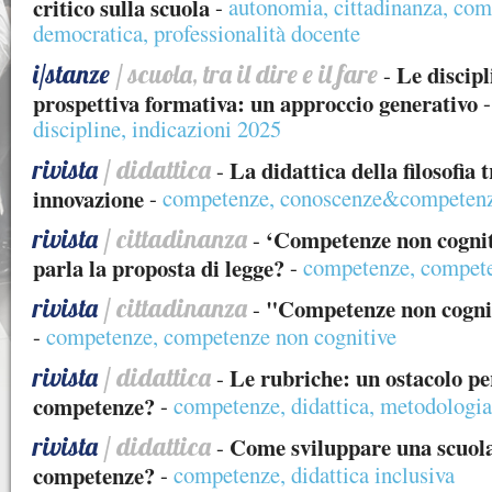
critico sulla scuola
-
autonomia
,
cittadinanza
,
com
democratica
,
professionalità docente
i/stanze
/ scuola, tra il dire e il fare
Le discipl
-
prospettiva formativa: un approccio generativo
discipline
,
indicazioni 2025
rivista
/ didattica
La didattica della filosofia 
-
innovazione
-
competenze
,
conoscenze&competen
rivista
/ cittadinanza
‘Competenze non cogniti
-
parla la proposta di legge?
-
competenze
,
compete
rivista
/ cittadinanza
"Competenze non cogni
-
-
competenze
,
competenze non cognitive
rivista
/ didattica
Le rubriche: un ostacolo per
-
competenze?
-
competenze
,
didattica
,
metodologia 
rivista
/ didattica
Come sviluppare una scuola
-
competenze?
-
competenze
,
didattica inclusiva