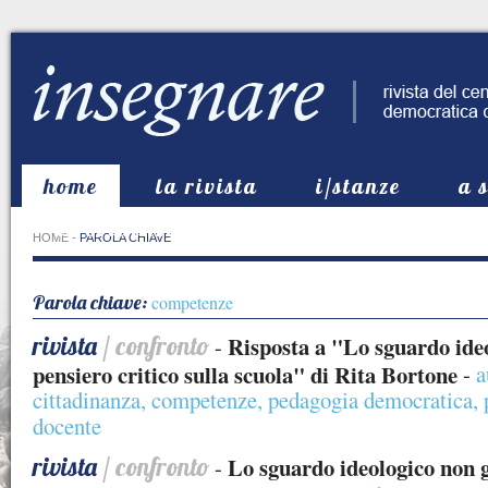
home
la rivista
i/stanze
a 
in evidenza
HOME
-
PAROLA CHIAVE
Parola chiave:
competenze
rivista
/ confronto
Risposta a "Lo sguardo ideo
-
pensiero critico sulla scuola" di Rita Bortone
-
a
cittadinanza
,
competenze
,
pedagogia democratica
,
docente
rivista
/ confronto
Lo sguardo ideologico non g
-