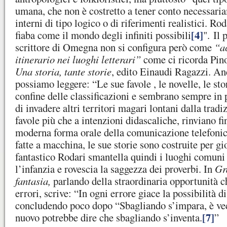
umana, che non è costretto a tener conto necessari
interni di tipo logico o di riferimenti realistici. Roda
[4]
fiaba come il mondo degli infiniti possibili
". Il 
scrittore di Omegna non si configura però come
“a
itinerario nei luoghi letterari”
come ci ricorda Pino
Una storia, tante storie
, edito Einaudi Ragazzi. An
possiamo leggere: “Le sue favole , le novelle, le sto
confine delle classificazioni e sembrano sempre in p
di invadere altri territori magari lontani dalla tradiz
favole più che a intenzioni didascaliche, rinviano fin
moderna forma orale della comunicazione telefonica
fatte a macchina, le sue storie sono costruite per gi
fantastico Rodari smantella quindi i luoghi comuni 
l’infanzia e rovescia la saggezza dei proverbi. In
Gr
fantasia,
parlando della straordinaria opportunità c
errori, scrive: “In ogni errore giace la possibilità di
concludendo poco dopo “Sbagliando s’impara, è vec
[7]
nuovo potrebbe dire che sbagliando s’inventa.
”