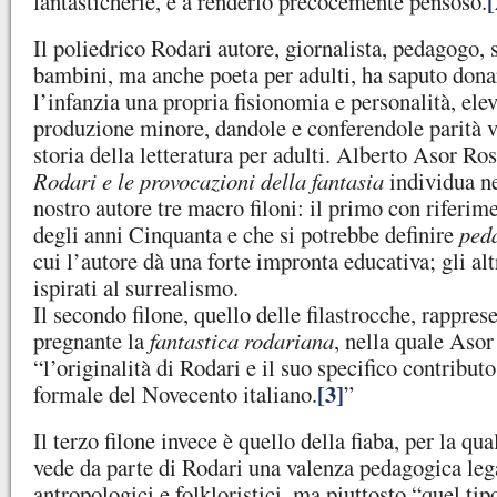
[
fantasticherie, e a renderlo precocemente pensoso.
Il poliedrico Rodari autore, giornalista, pedagogo, s
bambini, ma anche poeta per adulti, ha saputo donar
l’infanzia una propria fisionomia e personalità, ele
produzione minore, dandole e conferendole parità va
storia della letteratura per adulti. Alberto Asor Ro
Rodari e le provocazioni della fantasia
individua ne
nostro autore tre macro filoni: il primo con riferim
degli anni Cinquanta e che si potrebbe definire
peda
cui l’autore dà una forte impronta educativa; gli al
ispirati al surrealismo.
Il secondo filone, quello delle filastrocche, rappre
pregnante la
fantastica rodariana
, nella quale Aso
“l’originalità di Rodari e il suo specifico contribut
[3]
formale del Novecento italiano.
”
Il terzo filone invece è quello della fiaba, per la q
vede da parte di Rodari una valenza pedagogica leg
antropologici e folkloristici, ma piuttosto “quel tip