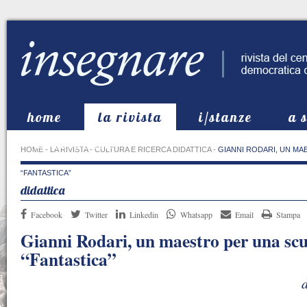
home
la rivista
i/stanze
a 
in evidenza
HOME
-
LA RIVISTA
-
CULTURA E RICERCA DIDATTICA
-
GIANNI RODARI, UN MA
“FANTASTICA”
didattica
Facebook
Twitter
Linkedin
Whatsapp
Email
Stampa
Gianni Rodari, un maestro per una sc
“Fantastica”