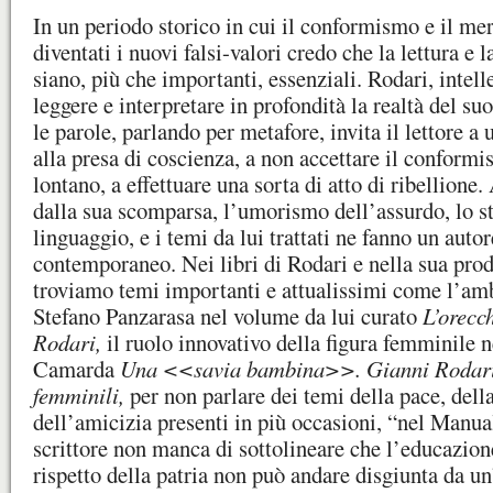
In un periodo storico in cui il conformismo e il me
diventati i nuovi falsi-valori credo che la lettura e 
siano, più che importanti, essenziali. Rodari, intell
leggere e interpretare in profondità la realtà del s
le parole, parlando per metafore, invita il lettore a
alla presa di coscienza, a non accettare il conform
lontano, a effettuare una sorta di atto di ribellione.
dalla sua scomparsa, l’umorismo dell’assurdo, lo s
linguaggio, e i temi da lui trattati ne fanno un auto
contemporaneo. Nei libri di Rodari e nella sua pro
troviamo temi importanti e attualissimi come l’amb
Stefano Panzarasa nel volume da lui curato
L’orecc
Rodari,
il ruolo innovativo della figura femminile 
Camarda
Una <<savia bambina>>. Gianni Rodari 
femminili,
per non parlare dei temi della pace, della
dell’amicizia presenti in più occasioni, “nel Manua
scrittore non manca di sottolineare che l’educazione
rispetto della patria non può andare disgiunta da u