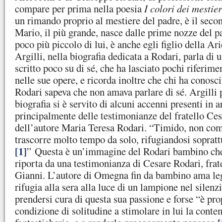
compare per prima nella poesia
I colori dei mestie
un rimando proprio al mestiere del padre, è il second
Mario, il più grande, nasce dalle prime nozze del p
poco più piccolo di lui, è anche egli figlio della A
Argilli, nella biografia dedicata a Rodari, parla di 
scritto poco su di sé, che ha lasciato pochi riferime
nelle sue opere, e ricorda inoltre che chi ha conos
Rodari sapeva che non amava parlare di sé. Argilli p
biografia si è servito di alcuni accenni presenti in ar
principalmente delle testimonianze del fratello Ces
dell’autore Maria Teresa Rodari. “Timido, non com
trascorre molto tempo da solo, rifugiandosi soprattu
[1]
” Questa è un’immagine del Rodari bambino che
riporta da una testimonianza di Cesare Rodari, frat
Gianni. L’autore di Omegna fin da bambino ama legg
rifugia alla sera alla luce di un lampione nel silenzi
prendersi cura di questa sua passione e forse “è pro
condizione di solitudine a stimolare in lui la conte