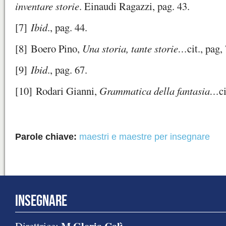
inventare storie
. Einaudi Ragazzi, pag. 43.
[7]
Ibid
., pag. 44.
[8]
Boero Pino,
Una storia, tante storie…
cit., pag,
[9]
Ibid
., pag. 67.
[10]
Rodari Gianni,
Grammatica della fantasia…
c
Parole chiave:
maestri e maestre per insegnare
INSEGNARE