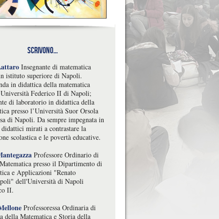
Scrivono...
Lattaro
Insegnante di matematica
n istituto superiore di Napoli.
nda in didattica della matematica
'Università Federico II di Napoli;
te di laboratorio in didattica della
ica presso l’Università Suor Orsola
sa di Napoli. Da sempre impegnata in
 didattici mirati a contrastare la
one scolastica e le povertà educative.
Mantegazza
Professore Ordinario di
 Matematica presso il Dipartimento di
ica e Applicazioni "Renato
poli" dell'Università di Napoli
o II.
Mellone
Professoressa Ordinaria di
a della Matematica e Storia della