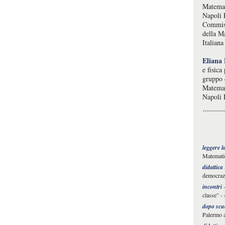
Matemat
Napoli F
Commiss
della M
Italiana
Eliana 
e fisica
gruppo d
Matemati
Napoli 
leggere l
Matemati
didattica
democrazi
incontri
classe"
-
dopo scu
Palermo 