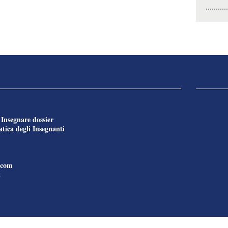
Insegnare dossier
e
tica degli Insegnanti
.com
t