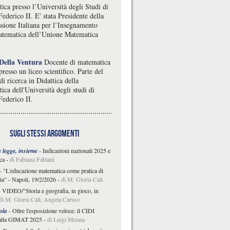
ica presso l’Università degli Studi di
ederico II. E' stata Presidente della
ione Italiana per l’Insegnamento
atematica dell’Unione Matematica
Della Ventura
Docente di matematica
 presso un liceo scientifico. Parte del
i ricerca in Didattica della
ca dell'Università degli studi di
Federico II.
sugli stessi argomenti
a legge, insieme
-
Indicazioni nazionali 2025 e
ca
-
di Fabiana Fabiani
-
"L'educazione matematica come pratica di
a" - Napoli, 19/2/2026
-
di M. Gloria Calì
-
VIDEO/"Storia e geografia, in gioco, in
di M. Gloria Calì, Angela Caruso
ola
-
Oltre l'esposizione veloce: il CIDI
alla GIMAT 2025
-
di Luigi Menna