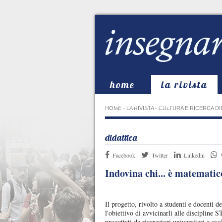
home
la rivista
in evidenza
HOME
-
LA RIVISTA
-
CULTURA E RICERCA DI
didattica
Facebook
Twitter
Linkedin
Indovina chi... è matematic
Il progetto, rivolto a studenti e docenti d
l'obiettivo di avvicinarli alle disciplin
progettati da ricercatori universitari e sv