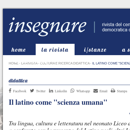
home
la rivista
i/stanze
a 
in evidenza
HOME
-
LA RIVISTA
-
CULTURA E RICERCA DIDATTICA
-
IL LATINO COME "SCIE
didattica
Facebook
Twitter
Linkedin
Whatsapp
Email
Stampa
Il latino come "scienza umana"
Tra lingua, cultura e letteratura nel neonato Liceo