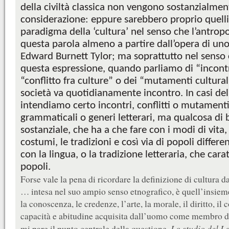
della civiltà classica non vengono sostanzialment
considerazione: eppure sarebbero proprio quell
paradigma della ‘cultura’ nel senso che l’antrop
questa parola almeno a partire dall’opera di uno
Edward Burnett Tylor; ma soprattutto nel senso 
questa espressione, quando parliamo di “incontro
“conflitto fra culture” o dei “mutamenti culturali
società va quotidianamente incontro. In casi de
intendiamo certo incontri, conflitti o mutament
grammaticali o generi letterari, ma qualcosa di 
sostanziale, che ha a che fare con i modi di vita, 
costumi, le tradizioni e così via di popoli differe
con la lingua, o la tradizione letteraria, che carat
popoli.
Forse vale la pena di ricordare la definizione di cultura da
… intesa nel suo ampio senso etnografico, è quell’insie
la conoscenza, le credenze, l’arte, la morale, il diritto, il
capacità e abitudine acquisita dall’uomo come membro d
Lo studio del La
mi pare il punto centrale della questione.