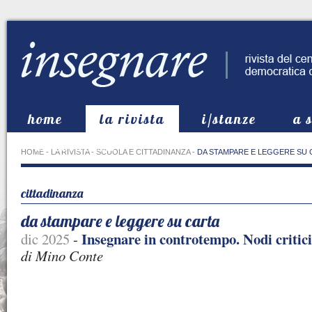
home
la rivista
i/stanze
a 
in evidenza
HOME
-
LA RIVISTA
-
SCUOLA E CITTADINANZA
-
DA STAMPARE E LEGGERE SU 
cittadinanza
da stampare e leggere su carta
Insegnare in controtempo. Nodi critici
dic 2025
-
di Mino Conte