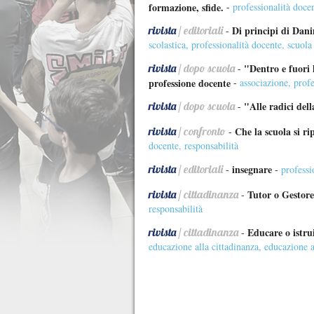
formazione, sfide.
-
professionalità doce
rivista
/ editoriali
Di principi di Dani
-
scolastica
,
professionalità docente
,
scuola
rivista
/ dopo scuola
"Dentro e fuori 
-
professione docente
-
associazione
,
profe
rivista
/ dopo scuola
"Alle radici del
-
rivista
/ confronto
Che la scuola si ri
-
docente
,
responsabilità
rivista
/ editoriali
insegnare
-
-
professi
rivista
/ cittadinanza
Tutor o Gestore
-
responsabilità
rivista
/ cittadinanza
Educare o istru
-
educazione alla cittadinanza
,
educazione a