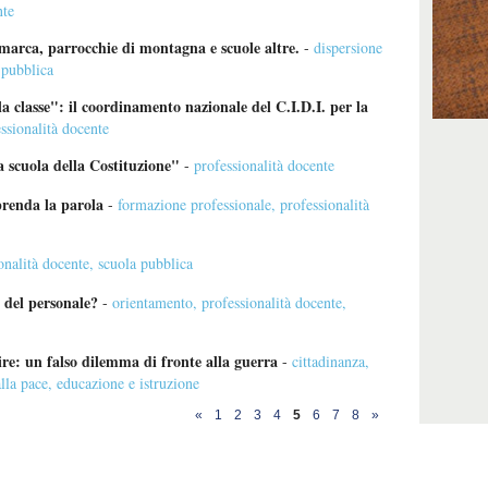
nte
marca, parrocchie di montagna e scuole altre.
-
dispersione
 pubblica
la classe": il coordinamento nazionale del C.I.D.I. per la
ssionalità docente
la scuola della Costituzione"
-
professionalità docente
prenda la parola
-
formazione professionale
,
professionalità
onalità docente
,
scuola pubblica
 del personale?
-
orientamento
,
professionalità docente
,
ire: un falso dilemma di fronte alla guerra
-
cittadinanza
,
lla pace
,
educazione e istruzione
«
1
2
3
4
5
6
7
8
»