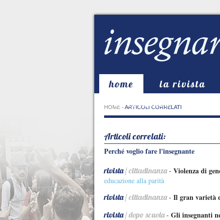
home
la rivista
in evidenza
HOME
-
ARTICOLI CORRELATI
Articoli correlati:
Perché voglio fare l'insegnante
rivista
/ cittadinanza
Violenza di gen
-
educazione alla parità
rivista
/ cittadinanza
Il gran varietà 
-
rivista
/ dopo scuola
Gli insegnanti ne
-