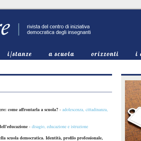
i/stanze
a scuola
orizzonti
i
ere: come affrontarla a scuola?
-
adolescenza
,
cittadinanza
,
dell'educazione
-
disagio
,
educazione e istruzione
lla scuola democratica. Identità, profilo professionale,