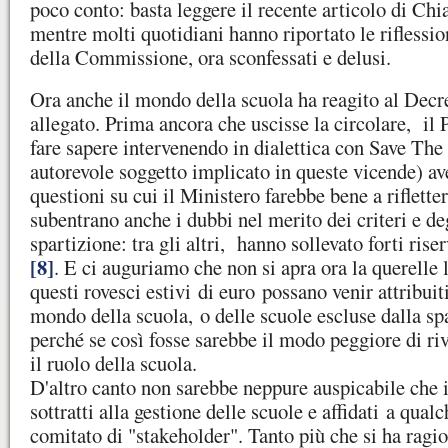
poco conto: basta leggere il recente articolo di Ch
mentre molti quotidiani hanno riportato le riflessio
della Commissione, ora sconfessati e delusi.
Ora anche il mondo della scuola ha reagito al Decre
allegato. Prima ancora che uscisse la circolare, il 
fare sapere intervenendo in dialettica con Save The
autorevole soggetto implicato in queste vicende) a
questioni su cui il Ministero farebbe bene a riflette
subentrano anche i dubbi nel merito dei criteri e deg
spartizione: tra gli altri, hanno sollevato forti rise
[8]
. E ci auguriamo che non si apra ora la querelle 
questi rovesci estivi di euro possano venir attribuit
mondo della scuola, o delle scuole escluse dalla sp
perché se così fosse sarebbe il modo peggiore di ri
il ruolo della scuola.
D'altro canto non sarebbe neppure auspicabile che i
sottratti alla gestione delle scuole e affidati a qua
comitato di "stakeholder". Tanto più che si ha ragio