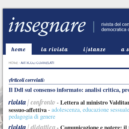
home
la rivista
i/stanze
a 
in evidenza
HOME
-
ARTICOLI CORRELATI
Articoli correlati:
Il Ddl sul consenso informato: analisi critica, pr
rivista
/ confronto
Lettera al ministro Valdita
-
sessuo-affettiva
-
adolescenza
,
educazione sessuale 
pedagogia di genere
rivista
/ didattica
Comunicazione e potere: il
-