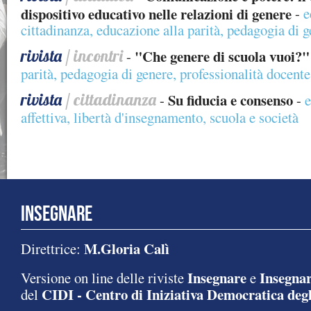
dispositivo educativo nelle relazioni di genere
-
e
cittadinanza
,
educazione alla parità
,
pedagogia di g
rivista
/ incontri
"Che genere di scuola vuoi?"
-
parità
,
pedagogia di genere
,
professionalità docente
rivista
/ cittadinanza
Su fiducia e consenso
-
-
e
affettiva
,
libertà d'insegnamento
,
scuola e società
INSEGNARE
M.Gloria Calì
Direttrice:
Insegnare
Insegnar
Versione on line delle riviste
e
CIDI - Centro di Iniziativa Democratica degl
del