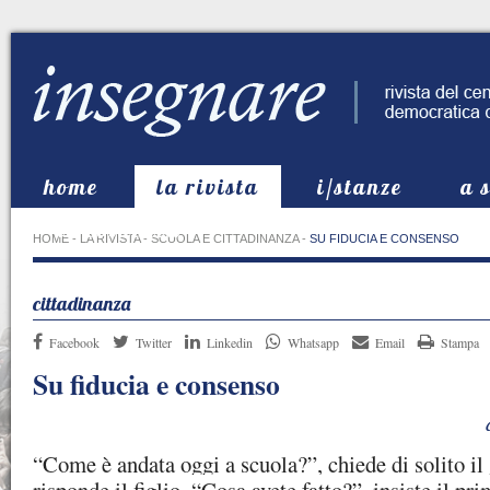
home
la rivista
i/stanze
a 
in evidenza
HOME
-
LA RIVISTA
-
SCUOLA E CITTADINANZA
-
SU FIDUCIA E CONSENSO
cittadinanza
Facebook
Twitter
Linkedin
Whatsapp
Email
Stampa
Su fiducia e consenso
“Come è andata oggi a scuola?”, chiede di solito il