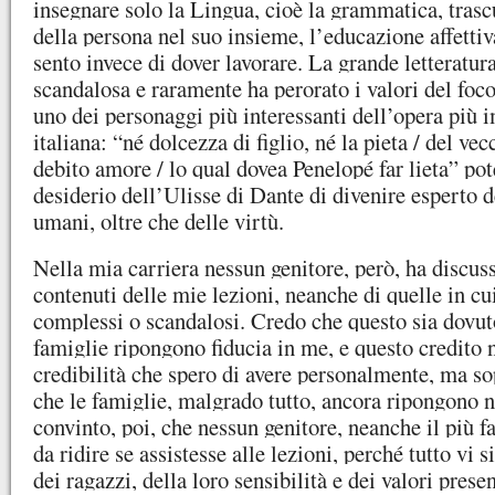
insegnare solo la Lingua, cioè la grammatica, tras
della persona nel suo insieme, l’educazione affettiv
sento invece di dover lavorare. La grande letteratura,
scandalosa e raramente ha perorato i valori del foco
uno dei personaggi più interessanti dell’opera più 
italiana: “n
é dolcezza di figlio, né la pieta / del vec
debito amore / lo qual dovea Penelopé far lieta” pot
desiderio dell
’Ulisse di Dante di divenire esperto 
umani, oltre che delle virtù.
Nella mia carriera nessun genitore, però, ha discus
contenuti delle mie lezioni, neanche di quelle in cui
complessi o scandalosi. Credo che questo sia dovuto
famiglie ripongono fiducia in me, e questo credito 
credibilità che spero di avere personalmente, ma sop
che le famiglie, malgrado tutto, ancora ripongono n
convinto, poi, che nessun genitore, neanche il più f
da ridire se assistesse
alle lezioni, perché tutto vi s
dei ragazzi, della loro sensibilità e dei valori presen