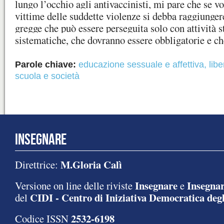
lungo l’occhio agli antivaccinisti, mi pare che se v
vittime delle suddette violenze si debba raggiunge
gregge che può essere perseguita solo con attività s
sistematiche, che dovranno essere obbligatorie e ch
Parole chiave:
educazione sessuale e affettiva
,
lib
scuola e società
INSEGNARE
M.Gloria Calì
Direttrice:
Insegnare
Insegnar
Versione on line delle riviste
e
CIDI - Centro di Iniziativa Democratica degl
del
2532-6198
Codice ISSN