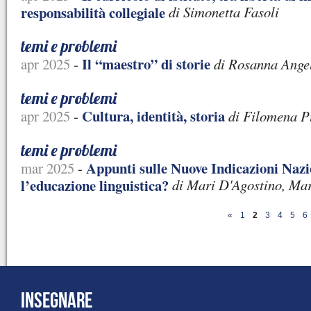
responsabilità collegiale
di Simonetta Fasoli
temi e problemi
Il “maestro” di storie
apr 2025
-
di Rosanna Angel
temi e problemi
Cultura, identità, storia
apr 2025
-
di Filomena Pi
temi e problemi
Appunti sulle Nuove Indicazioni Nazio
mar 2025
-
l’educazione linguistica?
di Mari D'Agostino, Mar
«
1
2
3
4
5
6
INSEGNARE