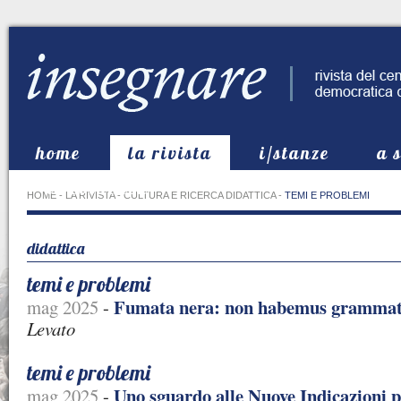
home
la rivista
i/stanze
a 
in evidenza
HOME
-
LA RIVISTA
-
CULTURA E RICERCA DIDATTICA
-
TEMI E PROBLEMI
didattica
temi e problemi
Fumata nera: non habemus gramma
mag 2025
-
Levato
temi e problemi
Uno sguardo alle Nuove Indicazioni pe
mag 2025
-