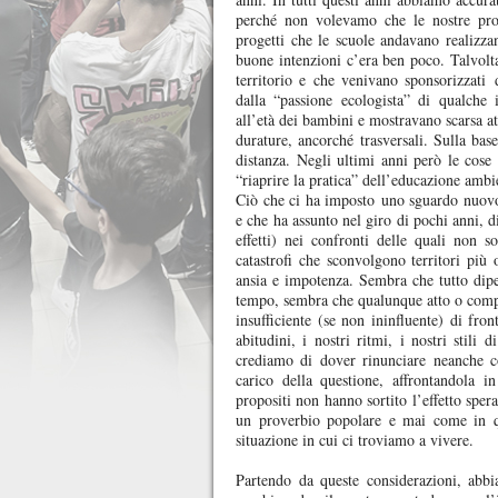
perché non volevamo che le nostre prop
progetti che le scuole andavano realizzan
buone intenzioni c’era ben poco. Talvolta 
territorio e che venivano sponsorizzati 
dalla “passione ecologista” di qualche 
all’età dei bambini e mostravano scarsa at
durature, ancorché trasversali. Sulla bas
distanza. Negli ultimi anni però le cos
“riaprire la pratica” dell’educazione ambi
Ciò che ci ha imposto uno sguardo nuovo
e che ha assunto nel giro di pochi anni, 
effetti) nei confronti delle quali non 
catastrofi che sconvolgono territori più 
ansia e impotenza. Sembra che tutto dipe
tempo, sembra che qualunque atto o comp
insufficiente (se non ininfluente) di fro
abitudini, i nostri ritmi, i nostri stil
crediamo di dover rinunciare neanche co
carico della questione, affrontandola 
propositi non hanno sortito l’effetto spera
un proverbio popolare e mai come in qu
situazione in cui ci troviamo a vivere.
Partendo da queste considerazioni, abb