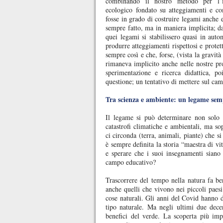
combinando il nostro metodo per l’i
ecologico fondato su atteggiamenti e co
fosse in grado di costruire legami anche
sempre fatto, ma in maniera implicita; d
quei legami si stabilissero quasi in auto
produrre atteggiamenti rispettosi e protet
sempre così e che, forse, (vista la gravit
rimaneva implicito anche nelle nostre pro
sperimentazione e ricerca didattica, p
questione; un tentativo di mettere sul cam
Tra scienza e ambiente: un legame se
Il legame si può determinare non solo p
catastrofi climatiche e ambientali, ma so
ci circonda (terra, animali, piante) che si
è sempre definita la storia “maestra di v
e sperare che i suoi insegnamenti siano p
campo educativo?
Trascorrere del tempo nella natura fa be
anche quelli che vivono nei piccoli paesi
cose naturali. Gli anni del Covid hanno d
tipo naturale. Ma negli ultimi due decen
benefici del verde. La scoperta più imp