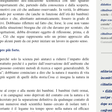
nsegnamento dell’educazione scientifica con uno sguardo
didattica
mportamenti che, partendo dalla conoscenza e dalla scoperta,
 emotivi con ciò che andiamo osservando. In verità, lo abbiamo
cittadina
ando per scontato che (anche in funzione dell’età dei bambini)
scuola
-
d
matico e che, altrettanto automaticamente, fossero in grado di
dopo scu
tivi. Dobbiamo riflettere sul fatto che, forse, le cose non vanno
corrette":
à della situazione) bisogna che ciò che davamo per scontato, che
Chiara Gi
gettazioni, debba diventare oggetto di riflessione, prima, e di
cittadina
oi. Ciò che segue rappresenta solo un primo approccio alla
ricerca e
po alcuni punti da cui poter iniziare un lavoro in questo senso.
Gammald
mpre
più
forte.
erché solo la scienza può aiutarci a ridurre l’impatto delle
prattutto perché è a partire dall’osservazione dell’ambiente che
 possono costruire metodi di ricerca e saperi generalizzabili. Si
editoria
ita”; dobbiamo cominciare a dire che la natura è maestra di vita
iù seguiti di quelli della storia.Cosa ci insegna la natura in
incontri
cittadi
ne al corpo e alla mente dei bambini. I bambini (tutti ormai,
dida
 e in campagna) sono deprivati del contatto con la natura e le
voci per
ecretato poi la separazione definitiva da qualunque contatto di
ni numerosi studi scientifici hanno cercato di isolare tutti i
dopo sc
ortante è il legame tra tempo speso nella natura ed efficace
confron