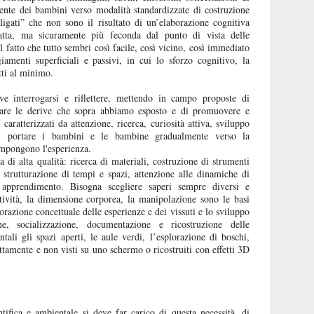
mente dei bambini verso modalità standardizzate di costruzione
ligati” che non sono il risultato di un’elaborazione cognitiva
tta, ma sicuramente più feconda dal punto di vista delle
 fatto che tutto sembri così facile, così vicino, così immediato
iamenti superficiali e passivi, in cui lo sforzo cognitivo, la
tti al minimo.
ve interrogarsi e riflettere, mettendo in campo proposte di
stare le derive che sopra abbiamo esposto e di promuovere e
aratterizzati da attenzione, ricerca, curiosità attiva, sviluppo
 portare i bambini e le bambine gradualmente verso la
ompongono l'esperienza.
 di alta qualità: ricerca di materiali, costruzione di strumenti
 strutturazione di tempi e spazi, attenzione alle dinamiche di
i apprendimento. Bisogna scegliere saperi sempre diversi e
tività, la dimensione corporea, la manipolazione sono le basi
orazione concettuale delle esperienze e dei vissuti e lo sviluppo
e, socializzazione, documentazione e ricostruzione delle
ali gli spazi aperti, le aule verdi, l’esplorazione di boschi,
ettamente e non visti su uno schermo o ricostruiti con effetti 3D
ntifica e ambientale si deve far carico di questa necessità, di