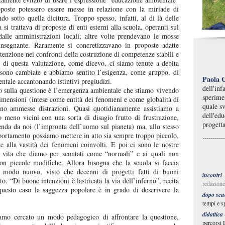
oste potessero essere messe in relazione con la miriade di
do sotto quella dicitura. Troppo spesso, infatti, al di là delle
si trattava di proposte di enti esterni alla scuola, operanti sul
dalle amministrazioni locali; altre volte prendevano le mosse
insegnante. Raramente si concretizzavano in proposte adatte
tenzione nei confronti della costruzione di competenze stabili e
e di questa valutazione, come dicevo, ci siamo tenute a debita
e sono cambiate e abbiamo sentito l’esigenza, come gruppo, di
Paola 
entale accantonando istintivi pregiudizi.
dell'inf
 sulla questione è l’emergenza ambientale che stiamo vivendo
sperime
dimensioni (intese come entità dei fenomeni e come globalità di
quale sv
sono ammesse distrazioni. Quasi quotidianamente assistiamo a
dell'edu
o meno vicini con una sorta di disagio frutto di frustrazione,
progetta
nda da noi (l’impronta dell’uomo sul pianeta) ma, allo stesso
ortamento possiamo mettere in atto sia sempre troppo piccolo,
nte alla vastità dei fenomeni coinvolti. E poi ci sono le nostre
i di vita che diamo per scontati come “normali” e ai quali non
n piccole modifiche. Allora bisogna che la scuola si faccia
in modo nuovo, visto che decenni di progetti fatti di buoni
incontri
to. “Di buone intenzioni è lastricata la via dell’inferno”, recita
redazione
esto caso la saggezza popolare è in grado di descrivere la
dopo scu
tempi e s
didattica
iamo cercato un modo pedagogico di affrontare la questione,
percorsi 