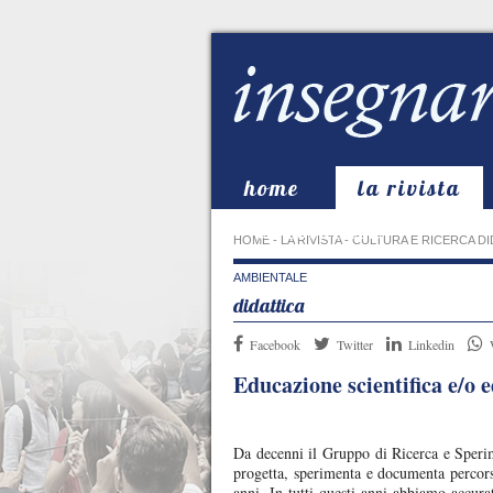
home
la rivista
in evidenza
HOME
-
LA RIVISTA
-
CULTURA E RICERCA DI
AMBIENTALE
didattica
Facebook
Twitter
Linkedin
Educazione scientifica e/o
Da decenni il Gruppo di Ricerca e Sperim
progetta, sperimenta e documenta percorsi
anni. In tutti questi anni abbiamo accura