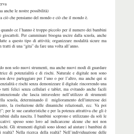
erva
 anche le nostre possibilità)
ra ciò che pensiamo del mondo e ciò che il mondo è.
 quando ce l’hanno è troppo piccolo per il numero dei bambini
e giocattoli. Per camminare bisogna uscire dalla scuola, anche
atte a questo tipo di attività; organizzare modalità sicure ma
tratti di una “gita” da fare una volta all’anno.
do non solo nuovi strumenti, ma anche nuovi modi di guardare
rice di potenzialità e di rischi. Naturale e digitale non sono
 non deve parteggiare per l’uno o per l’altro, ma anche qui si
tenzialità e rischi senza demonizzare il digitale rincorrendo una
tutti felici senza cellulari e tablet, ma evitando anche facili
ntenzionale che lascia intravedere nell’utilizzo di strumenti
della scuola, determinando il miglioramento dell'interesse dei
ento, la risoluzione delle dinamiche relazionali, ecc
.
Va poi
”; per le sue caratteristiche e per la potenza attrattiva che gli è
ambini dalla nascita. I bambini scoprono e utilizzano da soli le
plicativi: spesso sono loro ad indicarcene alcune che noi non
schi. Gli strumenti digitali sono idonei ad aiutare i bambini di
 realtà? Nella ricerca della realtà? Nell’individuazione delle