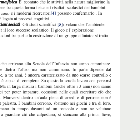
E' scontato che le attività nella natura migliorino la
orma fisica
ne tra questa forma fisica e i risultati scolastici dei bambini:
[4]
 sano
e i moderni ricercatori
possono confermarlo . In
è legata ai processi cognitivi.
[5]
Gli studi scientifici
rivelano che l’ambiente
ioni sociali
 il loro successo scolastico. Il gioco e l’esplorazione
ioni tra pari e la costruzione di un gruppo affiatato: si tratta
he arrivano alla Scuola dell’Infanzia non sanno camminare.
e dietro l’altro, ma non camminano. In parte dipende dal
e, a tre anni, è ancora caratterizzato da uno scarso controllo e
è capaci di compiere. Su questo la scuola lavora con percorsi
. Ma in larga misura i bambini (anche oltre i 3 anni) non sanno
 per poter imparare, occasioni nelle quali esercitare ciò che
e. Muoversi dentro un’aula piena di arredi e di persone non è
 palestra. I bambini corrono, sbattono nei giochi e tra di loro.
ermano in tempo davanti ad un ostacolo e non ne valutano
 a guardare ciò che calpestano, si stancano alla prima, lieve,