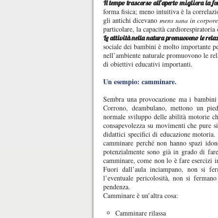
Il tempo trascorso all’aperto migliora la f
forma fisica; meno intuitiva è la correlazio
gli antichi dicevano
mens sana in corpore
particolare, la capacità cardiorespiratoria 
Le attività nella natura promuovono le relaz
sociale dei bambini è molto importante per
nell’ambiente naturale promuovono le relaz
di obiettivi educativi importanti.
Un esempio: camminare.
Sembra una provocazione ma i bambini c
Corrono, deambulano, mettono un pied
normale sviluppo delle abilità motorie ch
consapevolezza su movimenti che pure si 
didattici specifici di educazione motoria
camminare perché non hanno spazi idonei
potenzialmente sono già in grado di far
camminare, come non lo è fare esercizi in
Fuori dall’aula inciampano, non si f
l’eventuale pericolosità, non si fermano
pendenza.
Camminare è un’altra cosa:
Camminare rilassa