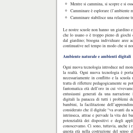
Mentre si cammina, si scopre e si oss
Camminare è esplorare (l’ambiente ma
Camminare stabilisce una relazione t
Le nostre scuole non hanno un giardino e
che lo usano o è troppo pieno di giochi 
dal giardino; bisogna individuare aree ad
continuative nel tempo in modo che si non 
Ambiente naturale e ambienti digitali
Ogni nuova tecnologia introduce nel mon
la realtà. Ogni nuova tecnologia è portat
necessariamente in conflitto e la scuola
tratta di riflettere pedagogicamente su po
fantomatica età dell’oro in cui vivevamo 
entusiasmi
generati da una narrazione i
digitali la panacea di tutti i problemi 
bambini, la facilitazione dell’apprendim
considerato che il digitale “va avanti da sé
intrinseca, attrae e pervade la vita dei b
potenzialità dei dispositivi e degli ap
conoscevamo. Ci sono, tuttavia, anche i ri
questa età nella costruzione del senso di