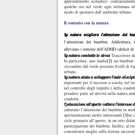
apprendimento scolastico: contrariament
qualche ora nel verde ogni settimana ott
modo di spostarsi dall’ambiente urbano.
Il contatto con la natura
La natura migliora l’attenzione dei ba
l’attenzione dei bambini. Addirittura, 
alleviano i sintomi dell’ADHD (deficit di a
Trascorrere de
La natura combatte lo stress
[2]
In particolare, uno studio
sui bambini c
circondato dal verde presenta livelli di l
urbano.
La natura aiuta a sviluppare l’auto-discip
importanti per il successo a scuola, nel la
nel controllo degli impulsi e della condo
prendere parte ad attività nella natura ai
condotta.
L’educazione all’aperto cattura l’interesse 
catturano l’attenzione dei bambini in mod
[3]
sperimentazioni molto interessanti
su c
ciclo primario all’aperto, in un orto didat
partecipazione dei bambini. Inoltre, al rie
concentrarsi meglio sulla lezione successi