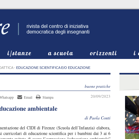
i/stanze
a scuola
orizzonti
i
DATTICA
-
EDUCAZIONE SCIENTIFICA E/O EDUCAZIONE
buone pratiche
20/09/2023
Whatsapp
Email
Stampa
 educazione ambientale
di Paola Conti
entazione del CIDI di Firenze (Scuola dell’Infanzia) elabora,
 curricolari di educazione scientifica per i bambini dai 3 ai 6
tamente evitato di usare l’espressione “educazione ambientale”