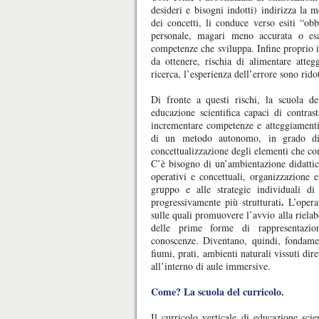
desideri e bisogni indotti) indirizza la 
dei concetti, li conduce verso esiti “obb
personale, magari meno accurata o esa
competenze che sviluppa. Infine proprio il
da ottenere, rischia di alimentare attegg
ricerca, l’esperienza dell’errore sono rido
Di fronte a questi rischi, la scuola de
educazione scientifica capaci di contra
incrementare competenze e atteggiamenti c
di un metodo autonomo, in grado di
concettualizzazione degli elementi che c
C’è bisogno di un’ambientazione didattica
operativi e concettuali, organizzazione e
gruppo e alle strategie individuali d
.
progressivamente più strutturati
L’opera
sulle quali promuovere l’avvio alla rielab
delle prime forme di rappresentazion
conoscenze. Diventano, quindi, fondament
fiumi, prati, ambienti naturali vissuti dir
all’interno di aule immersive.
Come? La scuola del curricolo.
Il curricolo verticale di educazione scie