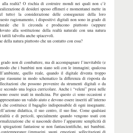
 alla realtà? O rischia di costruire mondi nei quali non c’è
 realizzazione di desideri spesso effimeri e momentanei mette in
 tutto) la considerazione delle conseguenze della loro
questo ragionamento, i dispositivi digitali non sono in grado di
turale che li circonda e producono piuttosto (seppure
ovuto alla sostituzione della realtà naturale con una natura
 tattili talvolta anche spiacevoli.
e della natura piuttosto che un contatto con essa?
 grado non di combattere, ma di accompagnare l’inevitabile (e
in modo che i bambini non siano soli con le immagini; qualcosa
 all’ambiente, quello reale, quando il digitale diventa troppo
egue riassume in modo schematico la differenza di risposta da
llecitazioni che possono provenire da strumenti digitali o da
ite secondo una logica curricolare. Anche i “veleni” presi nelle
sono essere usati in medicina. Per questo ci sono occasioni e
appresentano un valido aiuto e devono essere inseriti all’interno
ci che costituisce il bagaglio indispensabile di ogni insegnante.
l’azione didattica, il suo centro, il suo fine. Come qualsiasi
nzialità e di pericoli, specialmente quando vengono usati con
rmalizzazione che si nasconde dietro l’apparente semplicità di
 spiegazioni fantasiose se non fantascientifiche, nei bambini.
contemporanee (immagini, suoni, emozioni, sollecitazioni di