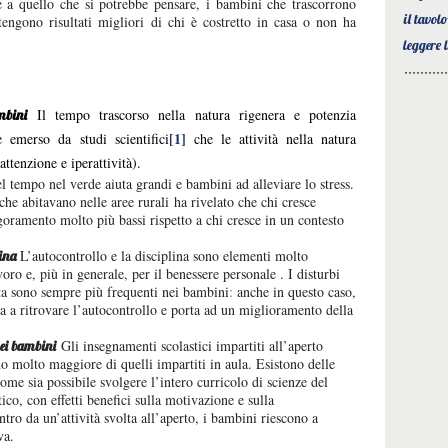
e a quello che si potrebbe pensare, i bambini che trascorrono
il tavol
engono risultati migliori di chi è costretto in casa o non ha
leggere 
Il tempo trascorso nella natura rigenera e potenzia
mbini
[1]
è emerso da studi scientifici
che le attività nella natura
ttenzione e iperattività).
l tempo nel verde aiuta grandi e bambini ad alleviare lo stress.
he abitavano nelle aree rurali ha rivelato che chi cresce
ogoramento molto più bassi rispetto a chi cresce in un contesto
L’autocontrollo e la disciplina sono elementi molto
lina
voro e, più in generale, per il benessere personale . I disturbi
tta sono sempre più frequenti nei bambini
:
anche in questo caso,
uta a ritrovare l’autocontrollo e porta ad un miglioramento della
Gli insegnamenti scolastici impartiti all’aperto
dei bambini
o molto maggiore di quelli impartiti in aula. Esistono delle
ome sia possibile svolgere l’intero curricolo di scienze del
tico, con effetti benefici sulla motivazione e sulla
ntro da un’attività svolta all’aperto, i bambini riescono a
va.