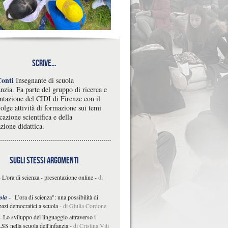
Scrive...
Conti
Insegnante di scuola
anzia. Fa parte del gruppo di ricerca e
ntazione del CIDI di Firenze con il
olge attività di formazione sui temi
cazione scientifica e della
zione didattica.
sugli stessi argomenti
-
L'ora di scienza - presentazione online
-
di
ola
-
"L’ora di scienza": una possibilità di
pazi democratici a scuola
-
di Giulia Cordone
-
Lo sviluppo del linguaggio attraverso i
LSS nella scuola dell'infanzia
-
di Cristina Viti