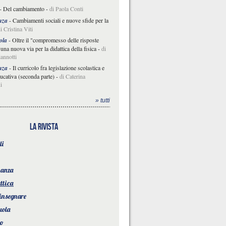
-
Del cambiamento
-
di Paola Conti
nza
-
Cambiamenti sociali e nuove sfide per la
i Cristina Viti
ola
-
Oltre il "compromesso delle risposte
 una nuova via per la didattica della fisica
-
di
annotti
nza
-
Il curricolo fra legislazione scolastica e
ducativa (seconda parte)
-
di Caterina
i
» tutti
la rivista
li
nanza
ttica
 insegnare
uola
to