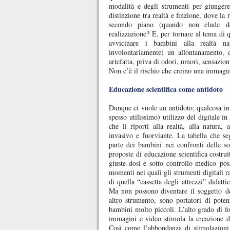
modalità e degli strumenti per giungere
distinzione tra realtà e finzione, dove la
secondo piano (quando non elude del
realizzazione? E, per tornare al tema di 
avvicinare i bambini alla realtà na
involontariamente) un allontanamento, d
artefatta, priva di odori, umori, sensazioni
Non c’è il rischio che creino una immagin
Educazione scientifica come antidoto
Dunque ci vuole un antidoto; qualcosa in
spesso utilissimo) utilizzo del digitale 
che li riporti alla realtà, alla natura,
invasivo e fuorviante. La tabella che s
parte dei bambini nei confronti delle so
proposte di educazione scientifica costru
giuste dosi e sotto controllo medico pos
momenti nei quali gli strumenti digitali r
di quella “cassetta degli attrezzi” didatti
Ma non possono diventare il soggetto del
altro strumento, sono portatori di pote
bambini molto piccoli. L’alto grado di fo
immagini e video stimola la creazione di
Così come l’abbondanza di stimolazioni 