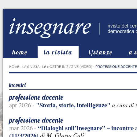
home
la rivista
i/stanze
a 
in evidenza
HOME
-
LA RIVISTA
-
LE NOSTRE INIZIATIVE (VIDEO)
-
PROFESSIONE DOCENTE
incontri
professione docente
"Storia, storie, intelligenze"
apr 2026
-
a cura di 
professione docente
“Dialoghi sull’insegnare” – incontro 
mar 2026
-
(11/3/2026)
di M. Gloria Calì