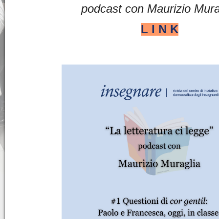
podcast con Maurizio Mura
L I N K