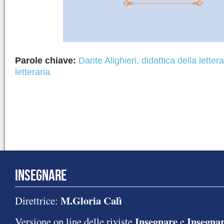
Parole chiave:
Dante Alighieri
,
didattica della letter
letteraria
INSEGNARE
M.Gloria Calì
Direttrice:
Insegnare
Insegnar
Versione on line delle riviste
e