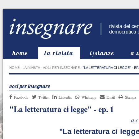
home
la rivista
i/stanze
a 
in evidenza
HOME
-
LA RIVISTA
-
VOCI PER INSEGNARE
-
"LA LETTERATURA CI LEGGE" - EP.
voci per insegnare
Facebook
Twitter
Linkedin
Whatsapp
Email
Stampa
"La letteratura ci legge" - ep. 1
a c
"La letteratura ci legg