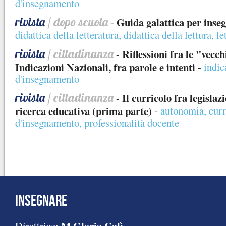
d'insegnamento
rivista
/ dopo scuola
Guida galattica per inseg
-
didattica della letteratura
,
didattica della lettura
,
le
rivista
/ cittadinanza
Riflessioni fra le "vecc
-
Indicazioni Nazionali, fra parole e intenti
-
indic
d'insegnamento
rivista
/ cittadinanza
Il curricolo fra legislaz
-
ricerca educativa (prima parte)
-
autonomia
,
curr
d'insegnamento
,
professionalità docente
INSEGNARE