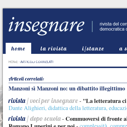
home
la rivista
i/stanze
a 
in evidenza
HOME
-
ARTICOLI CORRELATI
Articoli correlati:
Manzoni sì Manzoni no: un dibattito illegittimo
rivista
/ voci per insegnare
"La letteratura ci
-
Dante Alighieri
,
didattica della letteratura
,
educazi
rivista
/ dopo scuola
Commuoversi di fronte a
-
Romano Luperini e per noi
-
complessità
,
compren