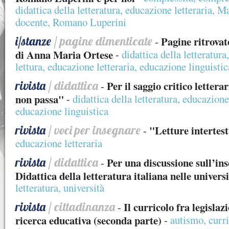
didattica della letteratura
,
educazione letteraria
,
Ma
docente
,
Romano Luperini
i/stanze
/ pagine dimenticate
Pagine ritrovate
-
di Anna Maria Ortese
-
didattica della letteratura
lettura
,
educazione letteraria
,
educazione linguistic
rivista
/ didattica
Per il saggio critico lettera
-
non passa"
-
didattica della letteratura
,
educazione 
educazione linguistica
rivista
/ voci per insegnare
"Letture intertest
-
educazione letteraria
rivista
/ didattica
Per una discussione sull’in
-
Didattica della letteratura italiana nelle univers
letteratura
,
università
rivista
/ cittadinanza
Il curricolo fra legislaz
-
ricerca educativa (seconda parte)
-
autismo
,
curr