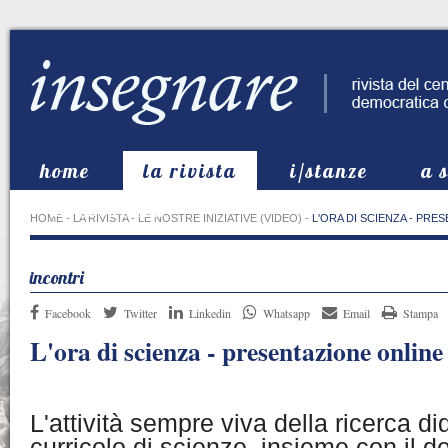
home
la rivista
i/stanze
a 
in evidenza
HOME
-
LA RIVISTA
-
LE NOSTRE INIZIATIVE (VIDEO)
-
L'ORA DI SCIENZA - PRE
incontri
Facebook
Twitter
Linkedin
Whatsapp
Email
Stampa
L'ora di scienza - presentazione online
L'attività sempre viva della ricerca di
curricolo di scienze, insieme con il de