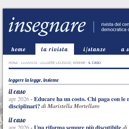
home
la rivista
i/stanze
a 
in evidenza
HOME
-
LA RIVISTA
-
LEGGERE LA LEGGE, INSIEME
-
IL CASO
leggere la legge, insieme
il caso
Educare ha un costo. Chi paga con le
apr 2026
-
disciplinari?
di Maristella Mortellaro
il caso
Una riforma sempre più discutibile
apr 2026
-
di 