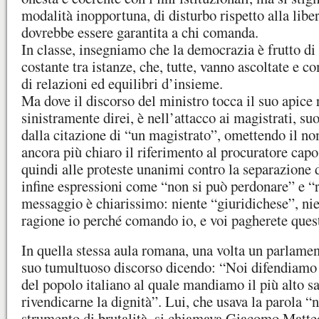
modalità inopportuna, di disturbo rispetto alla libe
dovrebbe essere garantita a chi comanda.
In classe, insegniamo che la democrazia è frutto d
costante tra istanze, che, tutte, vanno ascoltate e 
di relazioni ed equilibri d’insieme.
Ma dove il discorso del ministro tocca il suo apice 
sinistramente direi, è nell’attacco ai magistrati, suo
dalla citazione di “un magistrato”, omettendo il n
ancora più chiaro il riferimento al procuratore cap
quindi alle proteste unanimi contro la separazione d
infine espressioni come “non si può perdonare” e “r
messaggio è chiarissimo: niente “giuridichese”, ni
ragione io perché comando io, e voi pagherete ques
In quella stessa aula romana, una volta un parlame
suo tumultuoso discorso dicendo: “Noi difendiamo l
del popolo italiano al quale mandiamo il più alto s
rivendicarne la dignità”. Lui, che usava la parola “
strumento di brutalità, si chiamava Giacomo Matteot