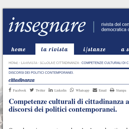
home
la rivista
i/stanze
a 
in evidenza
HOME
-
LA RIVISTA
-
SCUOLA E CITTADINANZA
-
COMPETENZE CULTURALI DI CI
DISCORSI DEI POLITICI CONTEMPORANEI.
cittadinanza
Facebook
Twitter
Linkedin
Whatsapp
Email
Stampa
Competenze culturali di cittadinanza a 
discorsi dei politici contemporanei.