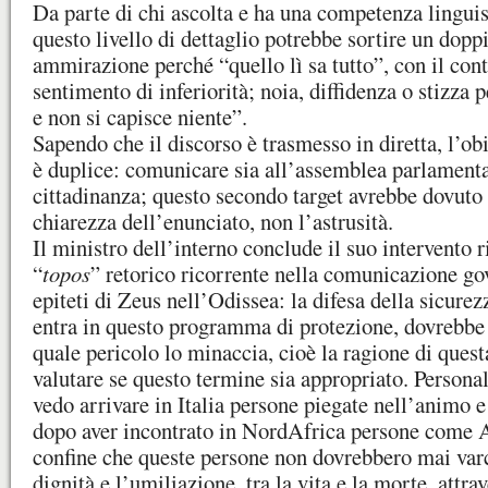
Da parte di chi ascolta e ha una competenza linguis
questo livello di dettaglio potrebbe sortire un doppi
ammirazione perché “quello lì sa tutto”, con il con
sentimento di inferiorità; noia, diffidenza o stizza p
e non si capisce niente”.
Sapendo che il discorso è trasmesso in diretta, l’ob
è duplice: comunicare sia all’assemblea parlamenta
cittadinanza; questo secondo target avrebbe dovuto
chiarezza dell’enunciato, non l’astrusità.
Il ministro dell’interno conclude il suo intervento
“
topos
” retorico ricorrente nella comunicazione go
epiteti di Zeus nell’Odissea: la difesa della sicure
entra in questo programma di protezione, dovrebbe 
quale pericolo lo minaccia, cioè la ragione di quest
valutare se questo termine sia appropriato. Person
vedo arrivare in Italia persone piegate nell’animo e
dopo aver incontrato in NordAfrica persone come 
confine che queste persone non dovrebbero mai varca
dignità e l’umiliazione, tra la vita e la morte, attra