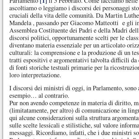
[1]
Parlamento
il 5 Febbraio. Come facciamo nelle 
ascoltiamo o leggiamo i discorsi dei personaggi st
cruciali della vita delle comunità. Da Martin Luth
Mandela , passando per Giacomo Matteotti e gli in
Assemblea Costituente dei Padri e della Madri dell
discorsi politici, opportunamente scelti per le class
diventano materia essenziale per un articolato ori
culturali: la comprensione e la produzione di un te
tratti espositivi e argomentativi talvolta difficili da
di fonti storiche testuali primarie per la ricostruzion
loro interpretazione.
I discorsi dei ministri di oggi, in Parlamento, sono
esempio… al contrario.
Pur non avendo competenze in materia di diritto, m
(limitatamente, per altro) di comunicazione in ling
qui alcune considerazioni sulla struttura argomentat
sulle scelte lessicali e stilistiche, sul valore inform
messaggi. Ricordiamo, infatti, che i due ministri so