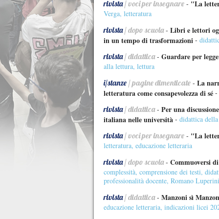
rivista
/ voci per insegnare
"La lette
-
Verga
,
letteratura
rivista
/ dopo scuola
Libri e lettori o
-
in un tempo di trasformazioni
-
didatti
rivista
/ didattica
Guardare per legge
-
alla lettura
,
lettura
i/stanze
/ pagine dimenticate
La narr
-
letteratura come consapevolezza di sé
rivista
/ didattica
Per una discussione
-
italiana nelle università
-
didattica della
rivista
/ voci per insegnare
"La letter
-
letteratura
,
educazione letteraria
rivista
/ dopo scuola
Commuoversi di 
-
complessità
,
comprensione dei testi
,
didat
professionalità docente
,
Romano Luperin
rivista
/ didattica
Manzoni sì Manzoni 
-
educazione letteraria
,
indicazioni licei 20