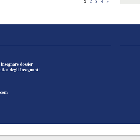
1
2
3
4
»
Insegnare dossier
e
tica degli Insegnanti
.com
t