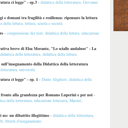
ratura ci legge" - ep.3
-
didattica della letteratura
,
Giovanni
ggi e domani tra fragilità e resilienza: ripensare la lettura
ca della lettura
,
lettura
,
scuola e società
re
-
comprensione dei testi
,
didattica della lettura
,
educazione
ativa breve di Elsa Morante, "Lo scialle andaluso" - La
-
didattica della letteratura
,
didattica della lettura
 sull’insegnamento della Didattica della letteratura
 letteratura
,
università
atura ci legge" - ep. 1
-
Dante Alighieri
,
didattica della
fronte alla grandezza per Romano Luperini e per noi
-
tica della letteratura
,
educazione letteraria
,
Maestri
,
i
no: un dibattito illegittimo
-
didattica della letteratura
,
26
,
libertà d'insegnamento