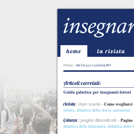
home
la rivista
in evidenza
HOME
-
ARTICOLI CORRELATI
Articoli correlati:
Guida galattica per insegnanti-lettori
rivista
/ dopo scuola
Come svegliarci 
-
lettura
,
didattica della storia
,
narrazioni
i/stanze
/ pagine dimenticate
Pagine 
-
didattica della letteratura
,
didattica della l