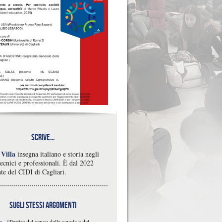
Scrive...
 Villa
insegna italiano e storia negli
 tecnici e professionali. È dal 2022
te del CIDI di Cagliari.
sugli stessi argomenti
o
-
“Partire dal senso della scuola e del