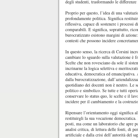
degli studenti, trasformando le differenze 
Proprio per questo, l’idea di una valutaz
profondamente politica. Significa restitui
riflessiva, capace di sostenere i processi 
comparabili. E significa, soprattutto, ric
burocratizzato esistono margini di azione: 
contesti che possono incidere concretament
In questo senso, la ricerca di Corsini incr
cambiare lo sguardo sulla valutazione è fru
Scelte che non rovesciano da sole il siste
incrinarne la logica selettiva e meritocrat
educativa, democratica ed emancipativa. A
dalla burocratizzazione, dall’aziendalizzaz
quotidiano dei docenti non è neutro. Le s
politico e simbolico. Se tutte e tutti ope
conservare lo status quo, le scelte e il lav
incidere per il cambiamento e la costruzion
Ripensare l’orientamento oggi significa al
restituirgli la sua vocazione democratica
posti, ma come un laboratorio che apre po
analisi critica, di lettura delle fonti, di 
artificiale e dalla crisi dell’autorità del