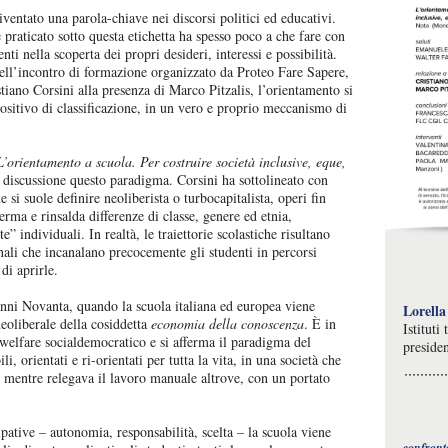
iventato una parola-chiave nei discorsi politici ed educativi.
praticato sotto questa etichetta ha spesso poco a che fare con
ti nella scoperta dei propri desideri, interessi e possibilità.
ell’incontro di formazione organizzato da Proteo Fare Sapere,
ano Corsini alla presenza di Marco Pitzalis, l’orientamento si
ositivo di classificazione, in un vero e proprio meccanismo di
L’orientamento a scuola. Per costruire società inclusive, eque,
discussione questo paradigma. Corsini ha sottolineato con
si suole definire neoliberista o turbocapitalista, operi fin
ferma e rinsalda differenze di classe, genere ed etnia,
” individuali. In realtà, le traiettorie scolastiche risultano
onali che incanalano precocemente gli studenti in percorsi
di aprirle.
 anni Novanta, quando la scuola italiana ed europea viene
Lorella
eoliberale della cosiddetta
economia della conoscenza
. È in
Istituti
 welfare socialdemocratico e si afferma il paradigma del
presiden
bili, orientati e ri-orientati per tutta la vita, in una società che
 mentre relegava il lavoro manuale altrove, con un portato
tive – autonomia, responsabilità, scelta – la scuola viene
confront