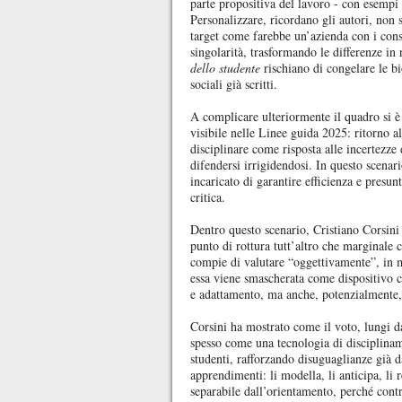
parte propositiva del lavoro - con esempi 
Personalizzare, ricordano gli autori, non s
target come farebbe un’azienda con i consu
singolarità, trasformando le differenze i
dello studente
rischiano di congelare le bi
sociali già scritti.
A complicare ulteriormente il quadro si è
visibile nelle Linee guida 2025: ritorno a
disciplinare come risposta alle incertezze
difendersi irrigidendosi. In questo scenar
incaricato di garantire efficienza e presu
critica.
Dentro questo scenario, Cristiano Corsini
punto di rottura tutt’altro che marginale 
compie di valutare “oggettivamente”, in m
essa viene smascherata come dispositivo c
e adattamento, ma anche, potenzialmente
Corsini ha mostrato come il voto, lungi d
spesso come una tecnologia di disciplinam
studenti, rafforzando disuguaglianze già da
apprendimenti: li modella, li anticipa, li
separabile dall’orientamento, perché contrib