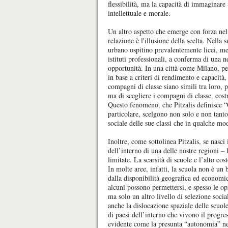
flessibilità, ma la capacità di immaginar
intellettuale e morale.
Un altro aspetto che emerge con forza nel 
relazione è l'illusione della scelta. Nella 
urbano ospitino prevalentemente licei, men
istituti professionali, a conferma di una n
opportunità. In una città come Milano, per
in base a criteri di rendimento e capacità,
compagni di classe siano simili tra loro, p
ma di scegliere i compagni di classe, cost
Questo fenomeno, che Pitzalis definisce “C
particolare, scelgono non solo e non tanto
sociale delle sue classi che in qualche mo
Inoltre, come sottolinea Pitzalis, se nasci
dell’interno di una delle nostre regioni –
limitate. La scarsità di scuole e l’alto c
In molte aree, infatti, la scuola non è un
dalla disponibilità geografica ed economica
alcuni possono permettersi, e spesso le op
ma solo un altro livello di selezione soci
anche la dislocazione spaziale delle scuol
di paesi dell’interno che vivono il prog
evidente come la presunta “autonomia” nell