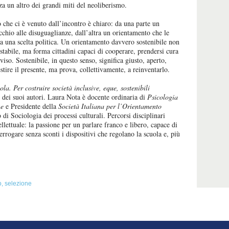
za un altro dei grandi miti del neoliberismo.
o che ci è venuto dall’incontro è chiaro: da una parte un
chio alle disuguaglianze, dall’altra un orientamento che le
 una scelta politica. Un orientamento davvero sostenibile non
stabile, ma forma cittadini capaci di cooperare, prendersi cura
so. Sostenibile, in questo senso, significa giusto, aperto,
stire il presente, ma prova, collettivamente, a reinventarlo.
la. Per costruire società inclusive, eque, sostenibili
o dei suoi autori. Laura Nota è docente ordinaria di
Psicologia
ne
e Presidente della
Società Italiana per l’Orientamento
 di Sociologia dei processi culturali. Percorsi disciplinari
ellettuale: la passione per un parlare franco e libero, capace di
nterrogare senza sconti i dispositivi che regolano la scuola e, più
o
,
selezione