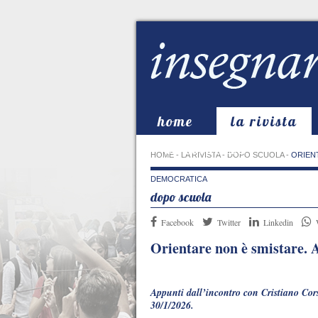
home
la rivista
in evidenza
HOME
-
LA RIVISTA
-
DOPO SCUOLA
-
ORIEN
DEMOCRATICA
dopo scuola
Facebook
Twitter
Linkedin
Orientare non è smistare. 
Appunti dall’incontro con Cristiano Cors
30/1/2026.