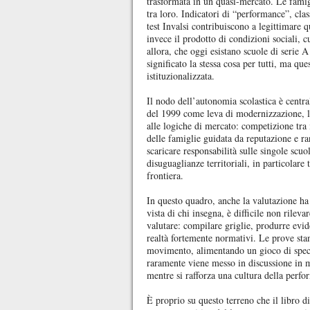
trasformata in un quasi-mercato. Le famigl
tra loro. Indicatori di “performance”, cla
test Invalsi contribuiscono a legittimare 
invece il prodotto di condizioni sociali, 
allora, che oggi esistano scuole di serie A
significato la stessa cosa per tutti, ma qu
istituzionalizzata.
Il nodo dell’autonomia scolastica è centr
del 1999 come leva di modernizzazione, l’
alle logiche di mercato: competizione tra i
delle famiglie guidata da reputazione e ra
scaricare responsabilità sulle singole scu
disuguaglianze territoriali, in particolare 
frontiera.
In questo quadro, anche la valutazione h
vista di chi insegna, è difficile non rilev
valutare: compilare griglie, produrre evid
realtà fortemente normativi. Le prove stan
movimento, alimentando un gioco di specch
raramente viene messo in discussione in 
mentre si rafforza una cultura della perf
È proprio su questo terreno che il libro d