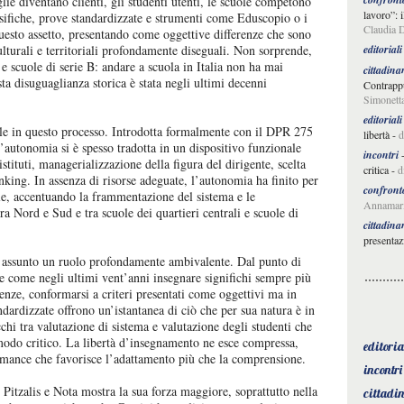
ie diventano clienti, gli studenti utenti, le scuole competono
lavoro”: 
ssifiche, prove standardizzate e strumenti come Eduscopio o i
Claudia D
questo assetto, presentando come oggettive differenze che sono
editoriali
culturali e territoriali profondamente diseguali. Non sorprende,
 e scuole di serie B: andare a scuola in Italia non ha mai
cittadina
esta disuguaglianza storica è stata negli ultimi decenni
Contrappu
Simonetta
editoriali
ale in questo processo. Introdotta formalmente con il DPR 275
libertà
-
d
autonomia si è spesso tradotta in un dispositivo funzionale
incontri
stituti, managerializzazione della figura del dirigente, scelta
critica
-
d
nking. In assenza di risorse adeguate, l’autonomia ha finito per
confront
ole, accentuando la frammentazione del sistema e le
Annamari
tra Nord e Sud e tra scuole dei quartieri centrali e scuole di
cittadina
presentaz
a assunto un ruolo profondamente ambivalente. Dal punto di
are come negli ultimi vent’anni insegnare significhi sempre più
enze, conformarsi a criteri presentati come oggettivi ma in
dardizzate offrono un’istantanea di ciò che per sua natura è in
i tra valutazione di sistema e valutazione degli studenti che
modo critico. La libertà d’insegnamento ne esce compressa,
editoria
ormance che favorisce l’adattamento più che la comprensione.
incontri
i Pitzalis e Nota mostra la sua forza maggiore, soprattutto nella
cittadi