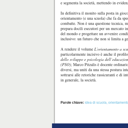
e segmenta la società, mettendo in eviden
In definitiva il monito sulla posta in gioc
orientamento (e una scuola) che fa da spec
combatte. Non è una questione tecnica, ma
prepara docili esecutori per un mercato in
del mondo e progettare un avvenire condivi
inclusivo: un futuro che non si limita a ge
A rendere il volume
L’orientamento a scuo
particolarmente incisivo è anche il profil
dello sviluppo e psicologia dell’educazio
(PSO)
; Marco Pitzalis è docente ordinario
diversi, ma uniti da una stessa postura int
sottrarsi alle retoriche rassicuranti e di i
in generale, la società.
Parole chiave:
idea di scuola
,
orientament