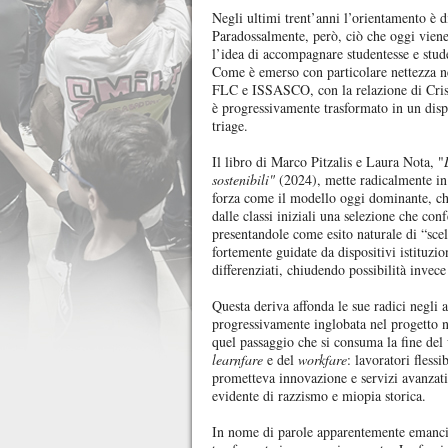
Negli ultimi trent’anni l’orientamento è d
Paradossalmente, però, ciò che oggi viene 
l’idea di accompagnare studentesse e studen
Come è emerso con particolare nettezza n
FLC e ISSASCO, con la relazione di Cristi
è progressivamente trasformato in un disp
triage.
Il libro di Marco Pitzalis e Laura Nota, "
sostenibili"
(2024), mette radicalmente in 
forza come il modello oggi dominante, che 
dalle classi iniziali una selezione che con
presentandole come esito naturale di “scelte
fortemente guidate da dispositivi istituzi
differenziati, chiudendo possibilità invece 
Questa deriva affonda le sue radici negli
progressivamente inglobata nel progetto n
quel passaggio che si consuma la fine del
learnfare
e del
workfare
: lavoratori flessi
prometteva innovazione e servizi avanzati
evidente di razzismo e miopia storica.
In nome di parole apparentemente emancipa