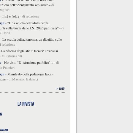
il ruolo dell’orientamento scolastico
-
di
ogliani
-
Il sè e l'oltre
-
di redazione
nza
-
“Una scuola dell’adolescenza.
nti sulla bozza delle I.N. 2026 per i licei”
-
di
 Fasoli
-
La scuola dell'autonomia: un dibattito sulle
i redazione
-
La riforma degli istituti tecnici: un'analisi
i M. Gloria Calì
o
-
Ho visto "D’istruzione pubblica"...
-
di
a Palmieri
nza
-
Manifesto della pedagogia laica -
ione
-
di Massimo Baldacci
» tutti
la rivista
li
nanza