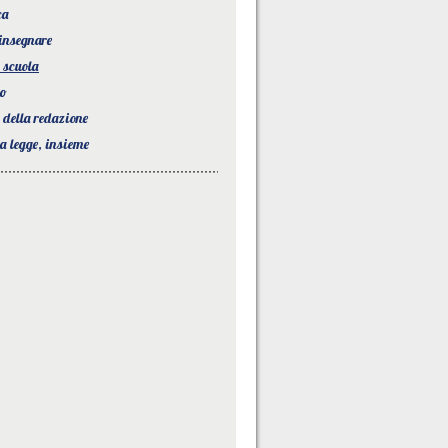
ca
 insegnare
 scuola
to
o della redazione
la legge, insieme