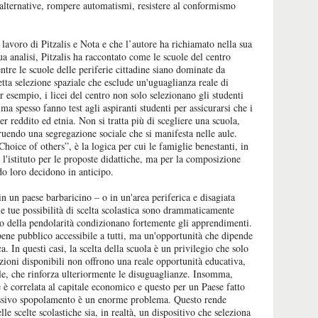
e alternative, rompere automatismi, resistere al conformismo
lavoro di Pitzalis e Nota e che l’autore ha richiamato nella sua
sua analisi, Pitzalis ha raccontato come le scuole del centro
tre le scuole delle periferie cittadine siano dominate da
etta selezione spaziale che esclude un'uguaglianza reale di
 esempio, i licei del centro non solo selezionano gli studenti
 ma spesso fanno test agli aspiranti studenti per assicurarsi che i
er reddito ed etnia. Non si tratta più di scegliere una scuola,
ruendo una segregazione sociale che si manifesta nelle aule.
hoice of others”, è la logica per cui le famiglie benestanti, in
 l'istituto per le proposte didattiche, ma per la composizione
do loro decidono in anticipo.
 in un paese barbaricino – o in un'area periferica e disagiata
 le tue possibilità di scelta scolastica sono drammaticamente
osto della pendolarità condizionano fortemente gli apprendimenti.
 bene pubblico accessibile a tutti, ma un'opportunità che dipende
. In questi casi, la scelta della scuola è un privilegio che solo
zioni disponibili non offrono una reale opportunità educativa,
ale, che rinforza ulteriormente le disuguaglianze. Insomma,
e è correlata al capitale economico e questo per un Paese fatto
ressivo spopolamento è un enorme problema. Questo rende
e scelte scolastiche sia, in realtà, un dispositivo che seleziona