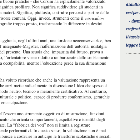
e buone pratiche - che Corsini ha esplicitamente valorizzato.
didatti
ignifica profilare. Non significa suddividere gli studenti in
matori. Significa, piuttosto, costruire percorsi a partire dalle
voci per
n risorse comuni. Oggi, invece, strumenti come il
curriculum
dopo
ografie troppo presto, trasformando le differenze in destini
confron
il tavol
 aggiunta, negli ultimi anni, una torsione neoconservatrice, ben
leggere 
ll’insegnante-Magister, riaffermazione dell’autorità, nostalgia
 del presente. Una scuola che, impaurita dal futuro, prova a
io, l’orientatore viene ridotto a un burocrate dello smistamento,
nta occupabilità, mentre l’educazione perde la sua dimensione
 ha voluto ricordare che anche la valutazione rappresenta un
che anzi mette radicalmente in discussione l’idea che spesso si
odo neutro, tecnico o meramente certificativo. Al contrario,
ulturale e politico, capace di produrre conformismo, gerarchie
, emancipazione.
all’essere uno strumento oggettivo di misurazione, funzioni
ento che orienta comportamenti, aspettative e identità degli
te. La “fabbrica dei voti” non si limita a registrare
 rende performativi. In questo senso, la valutazione non è mai
uisce a costruire in anticipo le traiettorie scolastiche e sociali