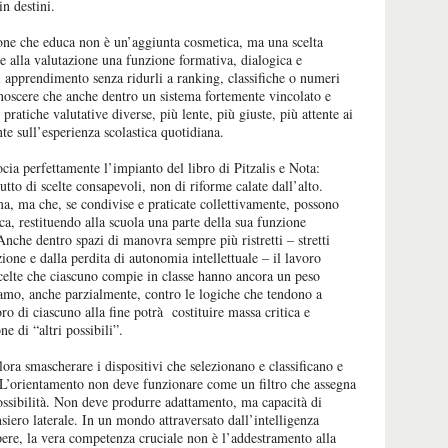
in destini.
ione che educa non è un’aggiunta cosmetica, ma una scelta
re alla valutazione una funzione formativa, dialogica e
di apprendimento senza ridurli a ranking, classifiche o numeri
onoscere che anche dentro un sistema fortemente vincolato e
pratiche valutative diverse, più lente, più giuste, più attente ai
e sull’esperienza scolastica quotidiana.
ocia perfettamente l’impianto del libro di Pitzalis e Nota:
tto di scelte consapevoli, non di riforme calate dall’alto.
ma, ma che, se condivise e praticate collettivamente, possono
ica, restituendo alla scuola una parte della sua funzione
nche dentro spazi di manovra sempre più ristretti – stretti
ione e dalla perdita di autonomia intellettuale – il lavoro
celte che ciascuno compie in classe hanno ancora un peso
riamo, anche parzialmente, contro le logiche che tendono a
oro di ciascuno alla fine potrà costituire massa critica e
e di “altri possibili”.
lora smascherare i dispositivi che selezionano e classificano e
. L’orientamento non deve funzionare come un filtro che assegna
ssibilità. Non deve produrre adattamento, ma capacità di
pensiero laterale. In un mondo attraversato dall’intelligenza
 sapere, la vera competenza cruciale non è l’addestramento alla