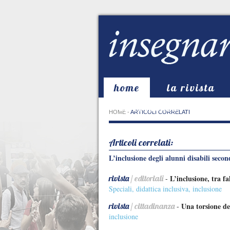
home
la rivista
in evidenza
HOME
-
ARTICOLI CORRELATI
Articoli correlati:
L’inclusione degli alunni disabili secon
rivista
/ editoriali
L’inclusione, tra fal
-
Speciali
,
didattica inclusiva
,
inclusione
rivista
/ cittadinanza
Una torsione de
-
inclusione