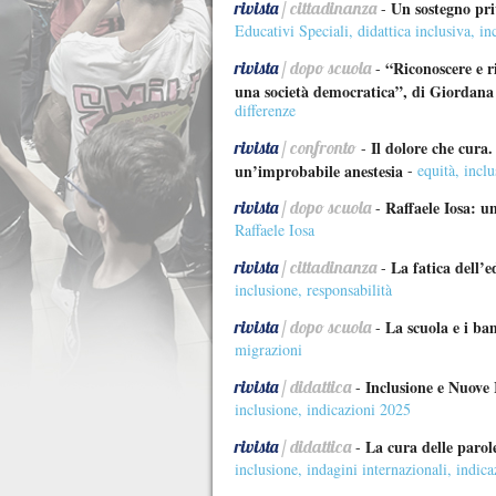
rivista
/ cittadinanza
Un sostegno priv
-
Educativi Speciali
,
didattica inclusiva
,
in
rivista
/ dopo scuola
“Riconoscere e r
-
una società democratica”, di Giordan
differenze
rivista
/ confronto
Il dolore che cura
-
un’improbabile anestesia
-
equità
,
inclu
rivista
/ dopo scuola
Raffaele Iosa: u
-
Raffaele Iosa
rivista
/ cittadinanza
La fatica dell’
-
inclusione
,
responsabilità
rivista
/ dopo scuola
La scuola e i ba
-
migrazioni
rivista
/ didattica
Inclusione e Nuove 
-
inclusione
,
indicazioni 2025
rivista
/ didattica
La cura delle parole
-
inclusione
,
indagini internazionali
,
indica