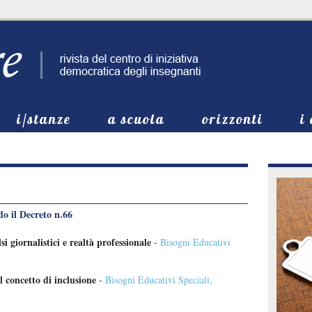
i/stanze
a scuola
orizzonti
i
do il Decreto n.66
si giornalistici e realtà professionale
-
Bisogni Educativi
l concetto di inclusione
-
Bisogni Educativi Speciali
,