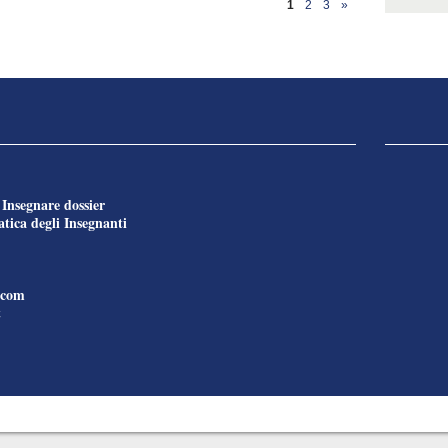
1
2
3
»
Insegnare dossier
e
tica degli Insegnanti
.com
t