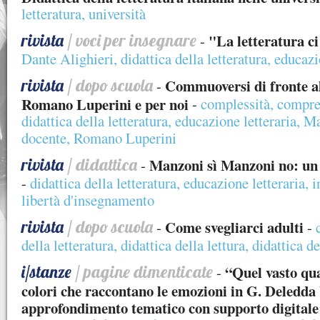
letteratura
,
università
rivista
/ voci per insegnare
"La letteratura ci
-
Dante Alighieri
,
didattica della letteratura
,
educazi
rivista
/ dopo scuola
Commuoversi di fronte a
-
Romano Luperini e per noi
-
complessità
,
compren
didattica della letteratura
,
educazione letteraria
,
Ma
docente
,
Romano Luperini
rivista
/ didattica
Manzoni sì Manzoni no: un d
-
-
didattica della letteratura
,
educazione letteraria
,
i
libertà d'insegnamento
rivista
/ dopo scuola
Come svegliarci adulti
-
-
della letteratura
,
didattica della lettura
,
didattica de
i/stanze
/ pagine dimenticate
“Quel vasto qua
-
colori che raccontano le emozioni in G. Deledda
approfondimento tematico con supporto digitale