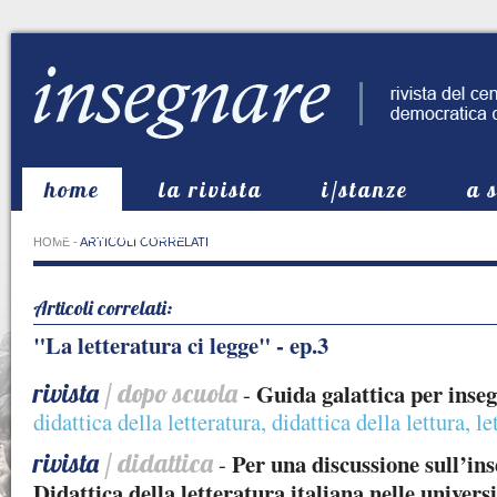
home
la rivista
i/stanze
a 
in evidenza
HOME
-
ARTICOLI CORRELATI
Articoli correlati:
"La letteratura ci legge" - ep.3
rivista
/ dopo scuola
Guida galattica per inseg
-
didattica della letteratura
,
didattica della lettura
,
le
rivista
/ didattica
Per una discussione sull’in
-
Didattica della letteratura italiana nelle univers