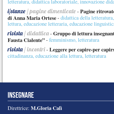
letteratura
,
didattica laboratoriale
,
innovazione dida
i/stanze
/ pagine dimenticate
Pagine ritrovate
-
di Anna Maria Ortese
-
didattica della letteratura
lettura
,
educazione letteraria
,
educazione linguistic
rivista
/ didattica
Gruppo di lettura insegnan
-
Fausta Cialente”
-
femminismo
,
letteratura
rivista
/ incontri
Leggere per capire-per capir
-
cittadinanza
,
educazione alla lettura
,
letteratura
INSEGNARE
M.Gloria Calì
Direttrice: