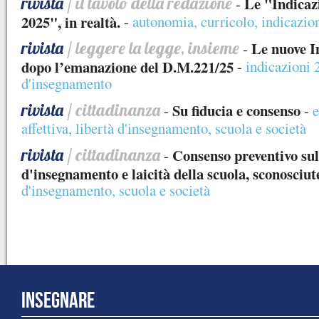
rivista
/ il tavolo della redazione
Le "Indicaz
-
2025", in realtà.
-
autonomia
,
curricolo
,
indicazio
rivista
/ leggere la legge, insieme
Le nuove I
-
dopo l’emanazione del D.M.221/25
-
indicazioni 
d'insegnamento
rivista
/ cittadinanza
Su fiducia e consenso
-
-
e
affettiva
,
libertà d'insegnamento
,
scuola e società
rivista
/ cittadinanza
Consenso preventivo sull
-
d'insegnamento e laicità della scuola, sconosciut
d'insegnamento
,
scuola e società
INSEGNARE