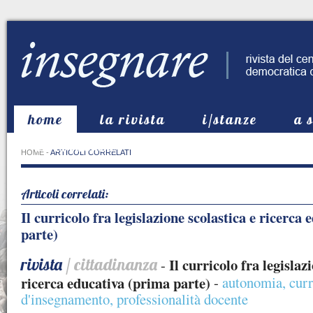
home
la rivista
i/stanze
a 
in evidenza
HOME
-
ARTICOLI CORRELATI
Articoli correlati:
Il curricolo fra legislazione scolastica e ricerca
parte)
rivista
/ cittadinanza
Il curricolo fra legislaz
-
ricerca educativa (prima parte)
-
autonomia
,
curr
d'insegnamento
,
professionalità docente