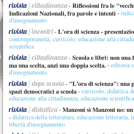
rivista
/ cittadinanza
Riflessioni fra le "vecc
-
Indicazioni Nazionali, fra parole e intenti
-
indic
d'insegnamento
rivista
/ incontri
L'ora di scienza - presentazi
-
contemporaneità
,
curricolo
,
educazione alla cittad
scientifica
rivista
/ cittadinanza
Scuola e libri: non una 
-
ma una scelta, anzi una doppia scelta.
-
editoria 
d'insegnamento
rivista
/ dopo scuola
"L’ora di scienza": una p
-
spazi democratici a scuola
-
curricolo
,
didattica d
educazione alla cittadinanza
,
educazione scientific
rivista
/ didattica
Manzoni sì Manzoni no: un d
-
-
didattica della letteratura
,
educazione letteraria
,
i
libertà d'insegnamento